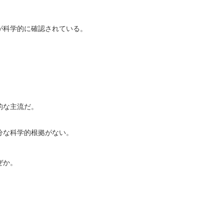
が科学的に確認されている。
的な主流だ。
分な科学的根拠がない。
ぜか。