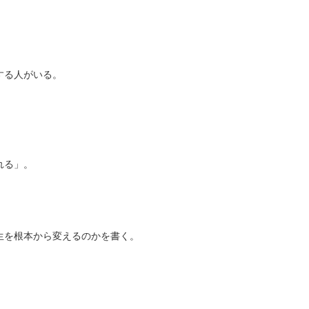
。
する人がいる。
れる」。
生を根本から変えるのかを書く。