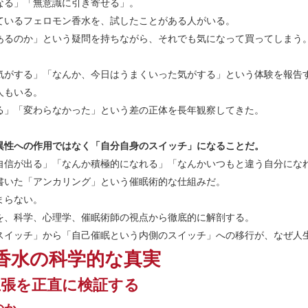
なる」「無意識に引き寄せる」。
ているフェロモン香水を、試したことがある人がいる。
あるのか」という疑問を持ちながら、それでも気になって買ってしまう
気がする」「なんか、今日はうまくいった気がする」という体験を報告
人もいる。
る」「変わらなかった」という差の正体を長年観察してきた。
異性への作用ではなく「自分自身のスイッチ」になることだ。
自信が出る」「なんか積極的になれる」「なんかいつもと違う自分にな
書いた「アンカリング」という催眠術的な仕組みだ。
まらない。
を、科学、心理学、催眠術師の視点から徹底的に解剖する。
スイッチ」から「自己催眠という内側のスイッチ」への移行が、なぜ人
香水の科学的な真実
主張を正直に検証する