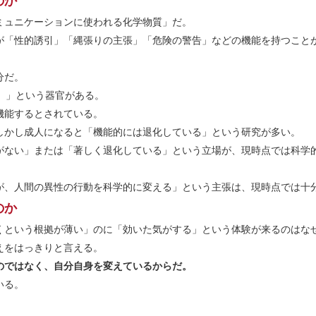
のか
ミュニケーションに使われる化学物質」だ。
が「性的誘引」「縄張りの主張」「危険の警告」などの機能を持つこと
。
分だ。
）」という器官がある。
機能するとされている。
しかし成人になると「機能的には退化している」という研究が多い。
がない」または「著しく退化している」という立場が、現時点では科学
が、人間の異性の行動を科学的に変える」という主張は、現時点では十
のか
くという根拠が薄い」のに「効いた気がする」という体験が来るのはな
えをはっきりと言える。
のではなく、自分自身を変えているからだ。
いる。