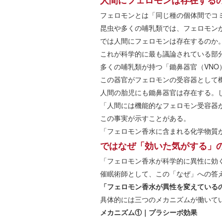
人間にフェロモンは存在する
フェロモンとは「同じ種の個体間でコ
昆虫や多くの哺乳類では、フェロモン
では人間にフェロモンは存在するのか
これが科学的に最も議論されている部
多くの哺乳類が持つ「鋤鼻器官（VNO
この器官がフェロモンの受容器として
人間の胎児にも鋤鼻器官は存在する。
「人間には機能的なフェロモン受容器
この事実が示すことがある。
「フェロモン香水に含まれる化学物質
ではなぜ「効いた気がする」
「フェロモン香水が科学的に異性に効
催眠術師として、この「なぜ」への答
「フェロモン香水が異性を変えている
具体的には三つのメカニズムが働いて
メカニズム①｜プラシーボ効果