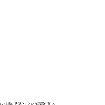
。
分の本来の状態だ」という認識が育つ。