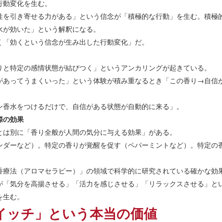
行動変化を生む。
性を引き寄せる力がある」という信念が「積極的な行動」を生む。積極
水が効いた」という解釈になる。
く「効くという信念が生み出した行動変化」だ。
りと特定の感情状態が結びつく」というアンカリングが起きている。
があってうまくいった」という体験が積み重なるとき「この香り→自信
ン香水をつけるだけで、自信がある状態が自動的に来る」。
際の効果
とは別に「香り全般が人間の気分に与える効果」がある。
ンダーなど）。特定の香りが覚醒を促す（ペパーミントなど）。特定の
香療法（アロマセラピー）」の領域で科学的に研究されている確かな効
が「気分を高揚させる」「活力を感じさせる」「リラックスさせる」と
を生む。
イッチ」という本当の価値