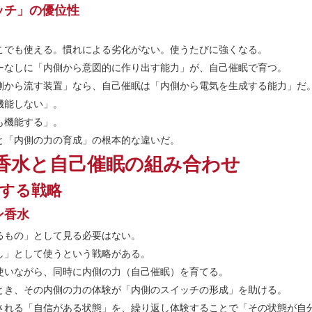
ッチ」の優位性
こでも使える。慣れによる劣化がない。使うたびに強くなる。
ーなしに「内側から意図的に作り出す能力」が、自己催眠で育つ。
側から流す装置」なら、自己催眠は「内側から電気を生成する能力」だ
機能しない」。
も機能する」。
と「内側の力の育成」の根本的な違いだ。
香水と自己催眠の組み合わせ
する戦略
ン香水
るもの」として見る必要はない。
し」として使うという戦略がある。
使いながら、同時に内側の力（自己催眠）を育てる。
とき、その内側の力の体験が「内側のスイッチの形成」を助ける。
される「自信がある状態」を、繰り返し体験することで「その状態が自