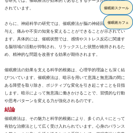
る研究では、催眠療法が効果的であるとするデータが数多く報告
されています。
催眠術スクール
催眠術カフェ
さらに、神経科学の研究では、催眠療法が脳の神経回路に影響を
与え、痛みや不安の知覚を変えることができることが示されてい
ます。具体的には、催眠状態では、感情やストレス反応に関連す
る脳領域の活動が抑制され、リラックスした状態が維持されるた
め、精神的な問題を改善する効果が期待されます。
催眠療法の効果を支える科学的根拠は、心理学的理論とも深く結
びついています。催眠療法は、暗示を用いて意識と無意識の間に
ある障壁を取り除き、ポジティブな変化を引き起こすことを目指
します。暗示によって無意識に働きかけることで、習慣的な行動
や思考パターンを変える力が強化されるのです。
結論
催眠療法は、その魅力と科学的根拠により、多くの人々にとって
有効な治療法として広く受け入れられています。心身のバランス