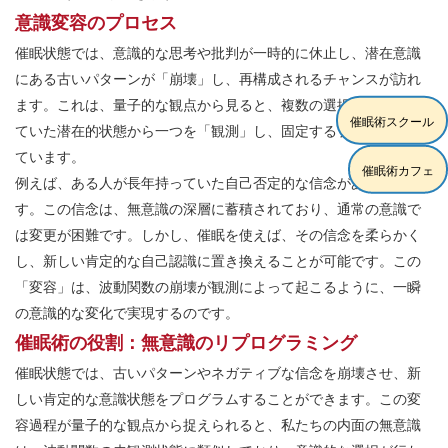
意識変容のプロセス
催眠状態では、意識的な思考や批判が一時的に休止し、潜在意識
にある古いパターンが「崩壊」し、再構成されるチャンスが訪れ
ます。これは、量子的な観点から見ると、複数の選択肢が存在し
催眠術スクール
ていた潜在的状態から一つを「観測」し、固定するプロセスに似
ています。
催眠術カフェ
例えば、ある人が長年持っていた自己否定的な信念があるとしま
す。この信念は、無意識の深層に蓄積されており、通常の意識で
は変更が困難です。しかし、催眠を使えば、その信念を柔らかく
し、新しい肯定的な自己認識に置き換えることが可能です。この
「変容」は、波動関数の崩壊が観測によって起こるように、一瞬
の意識的な変化で実現するのです。
催眠術の役割：無意識のリプログラミング
催眠状態では、古いパターンやネガティブな信念を崩壊させ、新
しい肯定的な意識状態をプログラムすることができます。この変
容過程が量子的な観点から捉えられると、私たちの内面の無意識