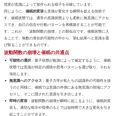
現実が意識によって形作られる様子を示唆しています。
同じように、
催眠的変容
も意識が変化する瞬間を捉える技術で
す。催眠状態では、通常の意識状態よりも柔軟に無意識にアクセ
スでき、自己の信念や行動パターンを再構築することが可能で
す。これが、「波動関数の崩壊」との類似点です。催眠状態に入
ることで、無数の潜在的可能性の中から、望む結果へと意識を選
び取ることができるのです。
波動関数の崩壊と催眠の共通点
可能性の選択
：量子状態が観測によって確定するように、催眠
状態では意識が特定の感情や思考パターンを選び取り、それを
強化します。
無意識へのアクセス
：量子力学が私たちの認識外の可能性を扱
うのと同様に、催眠では意識の外側にある無意識の領域にアク
セスし、そこに隠された資源を引き出します。
即時の変容
：波動関数の崩壊が瞬時に起こるように、催眠的変
容も、適切な暗示や指導のもとでは短時間で大きな変化を引き
起こすことができます。