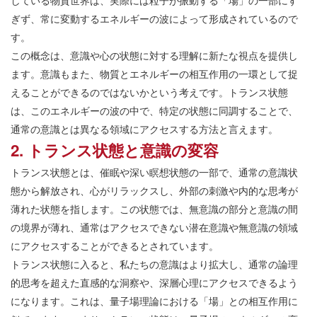
している物質世界は、実際には粒子が振動する「場」の一部にす
ぎず、常に変動するエネルギーの波によって形成されているので
す。
この概念は、意識や心の状態に対する理解に新たな視点を提供し
ます。意識もまた、物質とエネルギーの相互作用の一環として捉
えることができるのではないかという考えです。トランス状態
は、このエネルギーの波の中で、特定の状態に同調することで、
通常の意識とは異なる領域にアクセスする方法と言えます。
2. トランス状態と意識の変容
トランス状態とは、催眠や深い瞑想状態の一部で、通常の意識状
態から解放され、心がリラックスし、外部の刺激や内的な思考が
薄れた状態を指します。この状態では、無意識の部分と意識の間
の境界が薄れ、通常はアクセスできない潜在意識や無意識の領域
にアクセスすることができるとされています。
トランス状態に入ると、私たちの意識はより拡大し、通常の論理
的思考を超えた直感的な洞察や、深層心理にアクセスできるよう
になります。これは、量子場理論における「場」との相互作用に