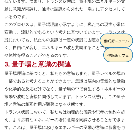
似ています。つまり、トランス状態は、量子場のエネルギーの変
動に意識が同調し、通常の認識から外れた「場」にアクセスして
いるのです。
このプロセスは、量子場理論が示すように、私たちの現実が常に
変動し、流動的であるという考えに基づいています。トランス状
態においても、私たちの意識は一定の状態に固定されるのではな
催眠術スクール
く、自由に変容し、エネルギーの波と共鳴することで新たな洞察
や体験を得ることができるのです。
催眠術カフェ
3. 量子場と意識の関連
量子場理論に基づくと、私たちの意識もまた、量子レベルの場の
一部であると考えることができます。意識は脳内の電気的な活動
や化学的な反応だけでなく、量子場の中で発生するエネルギーの
振動や波動と密接に関係しています。トランス状態は、この量子
場と意識の相互作用が顕著になる状態です。
トランス状態において、私たちは物理的な感覚や思考の制約を超
え、より広範なエネルギーの場に意識を同調させることができま
す。これは、量子場におけるエネルギーの変動が意識に影響を与