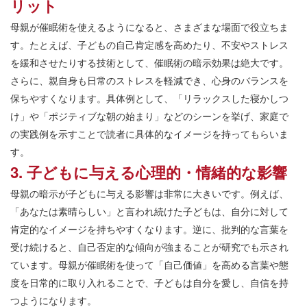
リット
母親が催眠術を使えるようになると、さまざまな場面で役立ちま
す。たとえば、子どもの自己肯定感を高めたり、不安やストレス
を緩和させたりする技術として、催眠術の暗示効果は絶大です。
さらに、親自身も日常のストレスを軽減でき、心身のバランスを
保ちやすくなります。具体例として、「リラックスした寝かしつ
け」や「ポジティブな朝の始まり」などのシーンを挙げ、家庭で
の実践例を示すことで読者に具体的なイメージを持ってもらいま
す。
3. 子どもに与える心理的・情緒的な影響
母親の暗示が子どもに与える影響は非常に大きいです。例えば、
「あなたは素晴らしい」と言われ続けた子どもは、自分に対して
肯定的なイメージを持ちやすくなります。逆に、批判的な言葉を
受け続けると、自己否定的な傾向が強まることが研究でも示され
ています。母親が催眠術を使って「自己価値」を高める言葉や態
度を日常的に取り入れることで、子どもは自分を愛し、自信を持
つようになります。