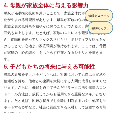
4. 母親が家族全体に与える影響力
母親が催眠術の技術を用いることで、家族全体にポジティブな変
催眠術スクール
化が生まれる可能性があります。母親が家族の心の健康を支え、
家族全員の気持ちを穏やかに保つことができると、家庭全体の雰
催眠術カフェ
囲気も向上します。たとえば、家族のストレスや緊張が増えたと
き、催眠術を使ってリラックスさせたり、ポジティブな暗示をか
けることで、心地よい家庭環境が維持されます。ここでは、母親
が家庭の「心の調和」をもたらす存在となるシナリオを描きま
す。
5. 子どもたちの将来に与える可能性
母親の影響を受けた子どもたちは、将来においても自己肯定感や
信頼感を持ち、他者との協調を大切にする人間に成長しやすくな
ります。さらに、催眠を通じて学んだリラックス法や感情のコン
トロール方法は、成長してからも活用できる重要なスキルとなり
ます。たとえば、困難な状況でも冷静に判断する力や、他者をサ
ポートする姿勢など、社会に貢献できる人材として活躍する可能