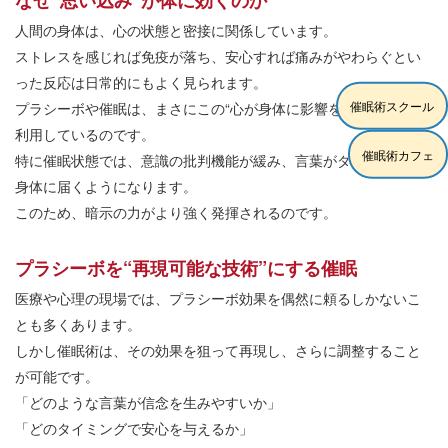
なぜ“思い込み”が体に効くのか
人間の身体は、心の状態と密接に関係しています。
ストレスを感じれば免疫が落ち、安心すれば痛みがやわらぐとい
った反応は日常的にもよく見られます。
催眠術スクール
プラシーボや催眠は、まさにこの“心が身体に影響を与える”機構を
利用しているのです。
催眠術カフェ
特に催眠状態では、意識の批判機能が緩み、言葉がダイレクトに
身体に届くようになります。
このため、暗示の力がより強く発揮されるのです。
プラシーボを“再現可能な技術”にする催眠
医療や心理の現場では、プラシーボ効果を偶然に頼るしかないこ
とも多くあります。
しかし催眠術は、その効果を狙って再現し、さらに調整すること
が可能です。
「どのような言葉が信念を生みやすいか」
「どのタイミングで安心を与えるか」