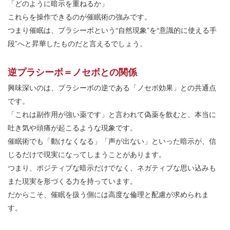
「どのように暗示を重ねるか」
これらを操作できるのが催眠術の強みです。
つまり催眠は、プラシーボという“自然現象”を“意識的に使える手
段”へと昇華したものだと言えるでしょう。
逆プラシーボ＝ノセボとの関係
興味深いのは、プラシーボの逆である「ノセボ効果」との共通点
です。
「これは副作用が強い薬です」と言われて偽薬を飲むと、本当に
吐き気や頭痛が起こるような現象です。
催眠術でも「動けなくなる」「声が出ない」といった暗示が、信
じるだけで現実になってしまうことがあります。
つまり、ポジティブな暗示だけでなく、ネガティブな思い込みも
また現実を形づくる力を持っています。
だからこそ、催眠を扱う側には高度な倫理と配慮が求められま
す。