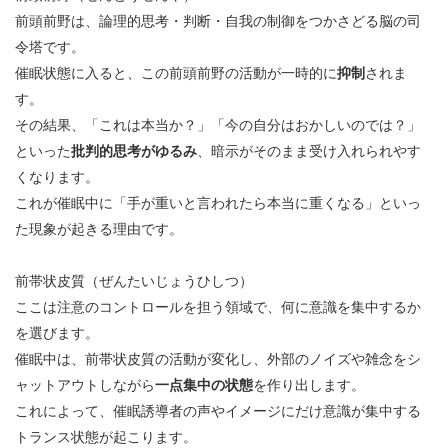
前頭前野は、論理的思考・判断・自我の制御をつかさどる脳の司
令塔です。
催眠状態に入ると、この前頭前野の活動が一時的に
抑制
されま
す。
その結果、「これは本当か？」「今の自分はおかしいのでは？」
といった
批判的思考がゆるみ
、暗示がそのまま受け入れられやす
くなります。
これが催眠中に「手が重いと言われたら本当に重くなる」といっ
た現象が起きる理由です。
前帯状皮質（ぜんたいじょうひしつ）
ここは注意のコントロールを担う領域で、何に意識を集中するか
を選びます。
催眠中は、前帯状皮質の活動が変化し、外部のノイズや雑念をシ
ャットアウトしながら
一点集中の状態
を作り出します。
これによって、催眠誘導者の声やイメージにだけ意識が集中する
トランス状態が起こります。