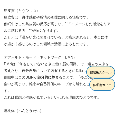
島皮質（とうひしつ）
島皮質は、身体感覚や感情の処理に関わる場所です。
催眠中はこの島皮質の反応が高まり、**「イメージした感覚をリア
ルに感じる力」**が強くなります。
たとえば「温かい光に包まれている」と暗示されると、本当に体
が温かく感じるのはこの領域の活動によるものです。
デフォルト・モード・ネットワーク（DMN）
DMNは「何もしていないときに働く脳の回路」で、過去や未来を
考えたり、自分自身について内省するときに活動します。
催眠術スクール
催眠中はこのDMNが
部分的に静まる
ことで、「今この瞬間」への
集中が高まり、雑念や自己評価のループから離れることができま
催眠術カフェ
す。
これは瞑想と催眠が似ているといわれる理由のひとつです。
扁桃体（へんとうたい）