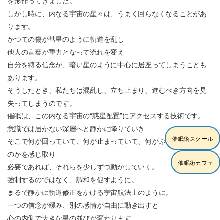
を形作ってきました。
しかし時に、内なる宇宙の星々は、うまく回らなくなることがあ
ります。
かつての傷が彗星のように軌道を乱し
他人の言葉が重力となって流れを変え
自分を縛る信念が、暗い星のように中心に居座ってしまうことも
あります。
そうしたとき、私たちは混乱し、立ち止まり、進むべき方向を見
失ってしまうのです。
催眠は、この内なる宇宙の“惑星配置”にアクセスする技術です。
意識では届かない深層へと静かに降りていき
催眠術スクール
そこで何が回っていて、何が止まっていて、何がぶつかっている
のかを感じ取り
催眠術カフェ
必要であれば、それらを少しずつ動かしていく。
強制するのではなく、調和を促すように。
まるで静かに軌道修正をかける宇宙航法士のように。
一つの信念が緩み、別の感情が自由に動き出すと
心の内側で大きな星の並びが変わります。