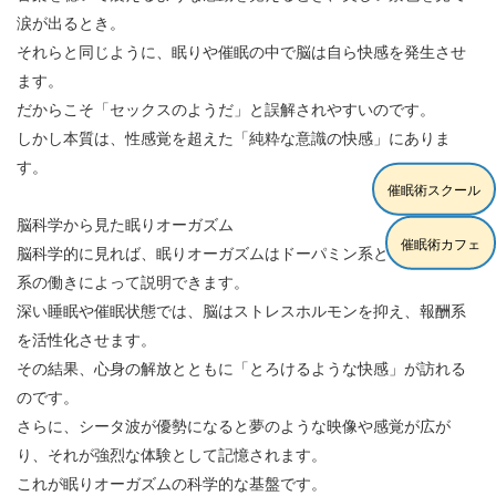
涙が出るとき。
それらと同じように、眠りや催眠の中で脳は自ら快感を発生させ
ます。
だからこそ「セックスのようだ」と誤解されやすいのです。
しかし本質は、性感覚を超えた「純粋な意識の快感」にありま
す。
催眠術スクール
脳科学から見た眠りオーガズム
催眠術カフェ
脳科学的に見れば、眠りオーガズムはドーパミン系とセロトニン
系の働きによって説明できます。
深い睡眠や催眠状態では、脳はストレスホルモンを抑え、報酬系
を活性化させます。
その結果、心身の解放とともに「とろけるような快感」が訪れる
のです。
さらに、シータ波が優勢になると夢のような映像や感覚が広が
り、それが強烈な体験として記憶されます。
これが眠りオーガズムの科学的な基盤です。