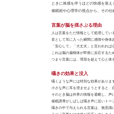
ときに体感を伴うほどの快感を覚え
催眠術や心理学の視点から、その仕
言葉が脳を揺さぶる理由
人は言葉をただ情報として処理してい
音として耳に入った瞬間に感情や身体
「安心して」「大丈夫」と言われれば
これは脳の扁桃体が即座に反応するた
つまり言葉には、理屈を超えて心と体
囁きの効果と没入
囁くような声には特別な効果がありま
小さな声に耳を澄ませようとすると、
そのとき脳は外界の情報を遮断し、声
催眠誘導がしばしば囁き声に近いトー
囁きの中で与えられる言葉は、無意識