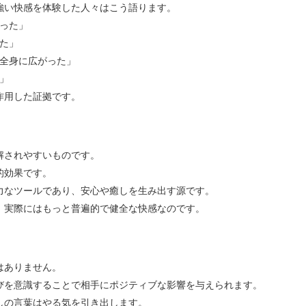
強い快感を体験した人々はこう語ります。
った」
た」
全身に広がった」
」
作用した証拠です。
解されやすいものです。
的効果です。
力なツールであり、安心や癒しを生み出す源です。
、実際にはもっと普遍的で健全な快感なのです。
はありません。
びを意識することで相手にポジティブな影響を与えられます。
しの言葉はやる気を引き出します。