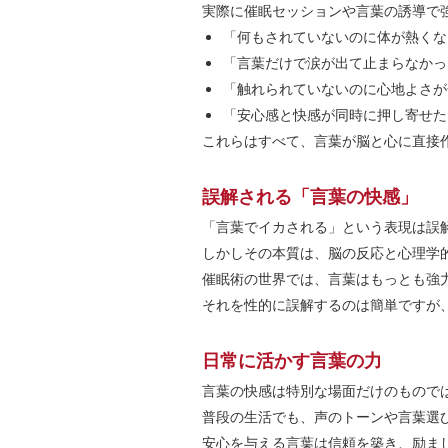
実際に催眠セッションや言葉の誘導で
「何もされていないのに体が熱くな
「言葉だけで涙が出て止まらなかっ
「触れられていないのに心地よさが
「安心感と快感が同時に押し寄せた
これらはすべて、言葉が脳と心に直接
誤解される「言葉の快感」
「言葉でイカされる」という表現は誤
しかしその本質は、脳の反応と心理学
催眠術の世界では、言葉はもっとも強
それを性的に誤解するのは簡単ですが
日常に活かす言葉の力
言葉の快感は特別な場面だけのもので
普段の生活でも、声のトーンや言葉選
安心を与える言葉は信頼を築き、励ま