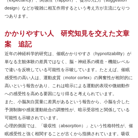
design
）などが複雑に相互作用するという考え方が主流になりつ
つあります。
かかりやすい人 研究知見を交えた文章
案 追記
近年の神経科学的研究は、催眠かかりやすさ（
hypnotizability
）が
単なる主観体験の差異ではなく、脳・神経系の構造・機能レベル
で違いを反映している可能性を示唆しています。たとえば、催眠
感受性の高い人は、運動皮質（
motor cortex
）の興奮性が相対的に
高いという報告があり、これは暗示による運動的表現や微細動作
への感受性を高める要因になり得ると考えられています。
また、小脳灰白質量に差異があるという報告から、小脳を介した
予測制御や感覚運動統合の調整性が、暗示受容性と関係している
可能性も示唆されています。
心理的側面では、「吸収性（
absorption
）」という性格特性が、催
眠感受性と強く相関することが古くから指摘されています。吸収