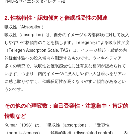
PMC+2
サイエンスダイレクト
+2
2.
性格特性・認知傾向と催眠感受性の関連
吸収性（
Absorption
）
吸収性（
absorption
）は、自分のイメージや内部体験に対して没入
しやすい性格傾向のことを指します。
Tellegen
らによる吸収性尺度
（
Tellegen Absorption Scale, TAS
）は、イメージ想起・感覚の内
的疑似体験への没入傾向を測定するものです。
ウィキペディア
多くの研究で、吸収性と催眠感受性には有意な相関が認められて
います。つまり、内的イメージに没入しやすい人は暗示をリアル
に感じ取りやすく、催眠反応性が高くなりやすい傾向があるとい
うのです。
その他の心理変数：自己受容性・注意集中・肯定的
情動など
Kumar
（
1996
）は、「吸収性（
absorption
）」「受容性
（
permissiveness
）」「解離的制御（
dissociated control
）」「内