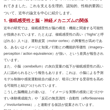
れてきました。これを支える生理的、認知的、性格的要因に
ついて、近年の論文を中心に紹介します。
1.
催眠感受性と脳・神経メカニズムの関係
近年の研究では、催眠感受性が脳の構造・機能と関連する可能性
が指摘されています。たとえば、催眠感受性の高い（
“highs”
と呼
ばれる）人々は、運動皮質（
motor cortex
）の興奮性が高めであ
る、あるいはイメージと知覚／行動との機能的等価性（
imagery–
perception / action equivalence
）が強い、という差異が報告され
ています。
また、小脳（
cerebellum
）の灰白質量の低下が催眠感受性の高い
人に認められるという報告もあります。これは、小脳による予測
モデル制御や感覚運動統合の緩さが、暗示に対する受容性を高め
る可能性と結びつけられています。
こうした脳機能上の違いは、「イメージを実際の感覚に近づけや
すい体験構成能力」や「反応の無意識性・自動性（
effortlessness
／
involuntariness
）」と連動する仮説が提案されています。