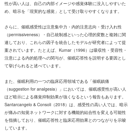
性が高い人は、自己の内部イメージや感覚体験に没入しやすいた
め、暗示を「現実的な感覚」として受け取りやすくなります。
さらに、催眠感受性は注意集中力・内的注意志向・受け入れ性
（
permissiveness
）・自己統制感といった心理的変数と複雑に関
連しており、これらの因子を統合したモデルが研究者によって提
案されています。たとえば、
Kumar
（
1996
）は吸収性・受容性・
注意による内的処理への関与が、催眠応答性を説明する要因とし
て挙げられると述べています。
また、催眠利用の一つの臨床応用領域である「催眠鎮痛
（
suggestion for analgesia
）」においては、催眠感受性が高い人
ほど暗示による痛覚抑制効果が強くなるという報告もあります。
Santarcangelo & Consoli
（
2018
）は、感受性の高い人では、暗示
が痛みの知覚ネットワークに対する機能的結合性を変える可能性
を指摘しており、催眠応答性と臨床応用効果とのつながりを示唆
しています。