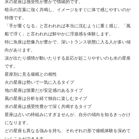
水の星座は感受性が豊かで情緒的です。
暗示の言葉に強く共鳴し、イメージをすぐに体で感じやすいのが
特徴です。
「手が重くなる」と言われれば本当に沈むように重く感じ、「風
船で浮く」と言われれば鮮やかに浮遊感を体験します。
特に魚座は想像力が豊かで、深いトランス状態に入る人が多い傾
向があります。
涙が出たり感情が動いたりする反応が起こりやすいのも水の星座
です。
星座別に見る催眠との相性
火の星座は勢いで一気に入るタイプ
地の星座は慎重だが安定感のあるタイプ
風の星座は分析を経て独自に楽しむタイプ
水の星座は感受性豊かで深く共鳴するタイプ
星座は占いの枠組みにすぎませんが、自分の傾向を知るきっかけ
になります。
どの星座も異なる強みを持ち、それぞれの形で催眠体験を深めて
いくことができます。