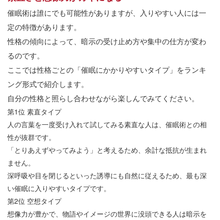
催眠術は誰にでも可能性がありますが、入りやすい人には一
定の特徴があります。
性格の傾向によって、暗示の受け止め方や集中の仕方が変わ
るのです。
ここでは性格ごとの「催眠にかかりやすいタイプ」をランキ
ング形式で紹介します。
自分の性格と照らし合わせながら楽しんでみてください。
第
1
位
素直タイプ
人の言葉を一度受け入れて試してみる素直な人は、催眠術との相
性が抜群です。
「とりあえずやってみよう」と考えるため、余計な抵抗が生まれ
ません。
深呼吸や目を閉じるといった誘導にも自然に従えるため、最も深
い催眠に入りやすいタイプです。
第
2
位
空想タイプ
想像力が豊かで、物語やイメージの世界に没頭できる人は暗示を