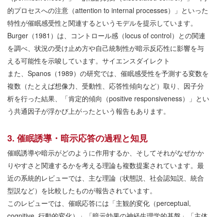
的プロセスへの注意（
attention to internal processes
）」といった
特性が催眠感受性と関連するというモデルを提示しています。
Burger
（
1981
）は、コントロール感（
locus of control
）との関連
を調べ、状況の受け止め方や自己統制性が暗示反応性に影響を与
える可能性を示唆しています。
サイエンスダイレクト
また、
Spanos
（
1989
）の研究では、催眠感受性を予測する変数を
複数（たとえば想像力、受動性、応答性傾向など）取り、因子分
析を行った結果、「肯定的傾向（
positive responsiveness
）」とい
う共通因子が浮かび上がったという報告もあります。
3.
催眠誘導・暗示応答の過程と知見
催眠誘導や暗示がどのように作用するか、そしてそれがなぜかか
りやすさと関連するかを考える理論も複数提案されています。最
近の系統的レビューでは、主な理論（状態説、社会認知説、統合
型説など）を比較したものが報告されています。
このレビューでは、催眠応答には「主観的変化（
perceptual,
cognitive,
行動的変化）」「暗示効果の神経生理学的基盤」「主体