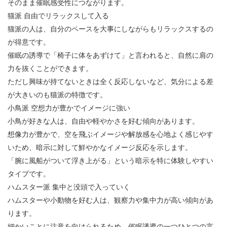
そのまま催眠感受性につながります。
猫派
自由でリラックスして入る
猫派の人は、自分のペースを大事にしながらもリラックスするの
が得意です。
催眠の誘導で「椅子に体をあずけて」と言われると、自然に肩の
力を抜くことができます。
ただし興味が持てないときは全く反応しないなど、気分による差
が大きいのも猫派の特徴です。
小鳥派
空想力が豊かでイメージに強い
小鳥が好きな人は、自由や軽やかさを好む傾向があります。
想像力が豊かで、空を飛ぶイメージや解放感を心地よく感じやす
いため、暗示に対して鮮やかなイメージ反応を示します。
「腕に風船がついて浮き上がる」という暗示を特に体験しやすい
タイプです。
ハムスター派
集中と没頭で入っていく
ハムスターや小動物を好む人は、観察力や集中力が高い傾向があ
ります。
細かいことに注意を向けられるため、催眠誘導の一つひとつの言