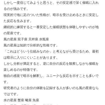
しかし一度信じてみようと思うと、その安定感で深く催眠に入れ
るのが強みです。
現実的で地に足のついた性格が、暗示を受け止めるときに安定し
た反応を生みます。
継続的に練習すると一番安定した催眠状態を体験しやすいのが地
の星座です。
風の星座
双子座
天秤座
水瓶座
風の星座は知的で分析的な性格です。
「これはどういう仕組みなのか」と考えながら受けるため、最初
は暗示に入りにくいことがあります。
しかし分析が満足すると、逆に自分の反応を観察しながら催眠を
楽しめるのが特徴です。
独自の感覚で暗示を解釈し、ユニークな反応を示すことも多いで
す。
研究者のように自分の体験を記録する人が多いのも風の星座なら
ではです。
水の星座
蟹座
蠍座
魚座