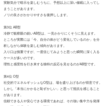
実験気分で暗示を楽しむうちに、予想以上に深い催眠に入ってし
まうことがあります。
ノリの良さがかかりやすさを後押しします。
第
3
位
AB
型
冷静で観察眼の鋭い
AB
型は、一見かかりにくそうに見えます。
ところが実際には「今、自分の体がどう変化しているのか」を分
析しながら体験を楽しむ傾向があります。
入り口は慎重ですが、一度信じてみようと思った瞬間に深く入る
ケースが多いのです。
理性と感受性を行き来する独特の反応を見せるのが
AB
型です。
第
4
位
O
型
社交的でエネルギッシュな
O
型は、場を盛り上げるのが得意です。
しかし「本当にかかると恥ずかしい」と思って抵抗を感じること
があります。
信頼できる人や安心できる環境であれば、その強い集中力を発揮