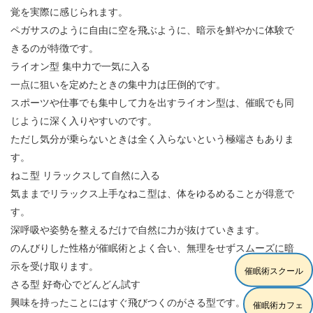
覚を実際に感じられます。
ペガサスのように自由に空を飛ぶように、暗示を鮮やかに体験で
きるのが特徴です。
ライオン型
集中力で一気に入る
一点に狙いを定めたときの集中力は圧倒的です。
スポーツや仕事でも集中して力を出すライオン型は、催眠でも同
じように深く入りやすいのです。
ただし気分が乗らないときは全く入らないという極端さもありま
す。
ねこ型
リラックスして自然に入る
気ままでリラックス上手なねこ型は、体をゆるめることが得意で
す。
深呼吸や姿勢を整えるだけで自然に力が抜けていきます。
のんびりした性格が催眠術とよく合い、無理をせずスムーズに暗
示を受け取ります。
催眠術スクール
さる型
好奇心でどんどん試す
興味を持ったことにはすぐ飛びつくのがさる型です。
催眠術カフェ