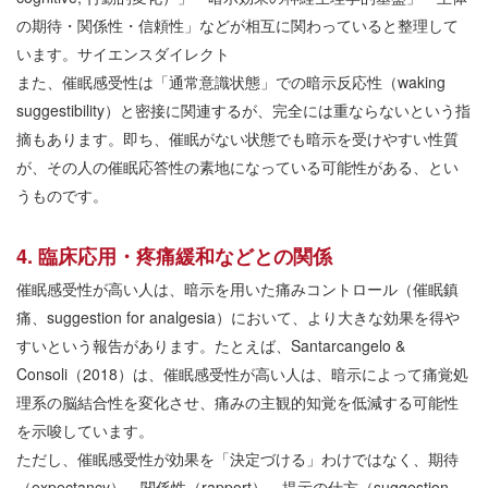
の期待・関係性・信頼性」などが相互に関わっていると整理して
います。
サイエンスダイレクト
また、催眠感受性は「通常意識状態」での暗示反応性（
waking
suggestibility
）と密接に関連するが、完全には重ならないという指
摘もあります。即ち、催眠がない状態でも暗示を受けやすい性質
が、その人の催眠応答性の素地になっている可能性がある、とい
うものです。
4.
臨床応用・疼痛緩和などとの関係
催眠感受性が高い人は、暗示を用いた痛みコントロール（催眠鎮
痛、
suggestion for analgesia
）において、より大きな効果を得や
すいという報告があります。たとえば、
Santarcangelo &
Consoli
（
2018
）は、催眠感受性が高い人は、暗示によって痛覚処
理系の脳結合性を変化させ、痛みの主観的知覚を低減する可能性
を示唆しています。
ただし、催眠感受性が効果を「決定づける」わけではなく、期待
（
expectancy
）、関係性（
rapport
）、提示の仕方（
suggestion