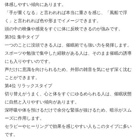
体感しやすい傾向にあります。
「手が重くなる」と言われれば本当に重さを感じ、「風船で浮
く」と言われれば色や形までイメージできます。
頭の中の映像や感覚をすぐに体に反映できるのが強みです。
第
3
位
集中タイプ
一つのことに没頭できる人は、催眠術でも強い力を発揮します。
スポーツや勉強で集中した経験がある人は、そのまま催眠の誘導
にも入りやすいのです。
声だけに意識を向けられるため、外部の雑音を気にせず深く沈む
ことができます。
第
4
位
リラックスタイプ
切り替えがうまく、心と体をすぐにゆるめられる人は、催眠状態
に自然と入りやすい傾向があります。
深呼吸や体を預けるだけで余分な緊張が抜けるため、暗示がスム
ーズに作用します。
セラピーやヒーリングで効果を感じやすい人もこのタイプに多い
です。