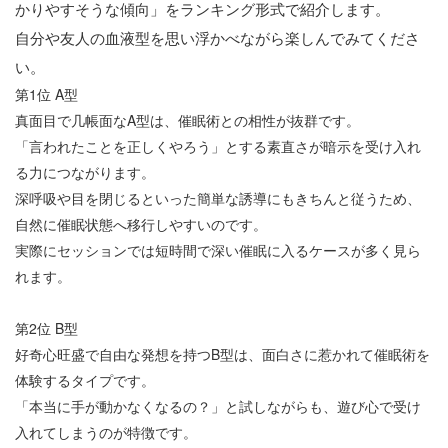
かりやすそうな傾向」をランキング形式で紹介します。
自分や友人の血液型を思い浮かべながら楽しんでみてくださ
い。
第
1
位
A
型
真面目で几帳面な
A
型は、催眠術との相性が抜群です。
「言われたことを正しくやろう」とする素直さが暗示を受け入れ
る力につながります。
深呼吸や目を閉じるといった簡単な誘導にもきちんと従うため、
自然に催眠状態へ移行しやすいのです。
実際にセッションでは短時間で深い催眠に入るケースが多く見ら
れます。
第
2
位
B
型
好奇心旺盛で自由な発想を持つ
B
型は、面白さに惹かれて催眠術を
体験するタイプです。
「本当に手が動かなくなるの？」と試しながらも、遊び心で受け
入れてしまうのが特徴です。