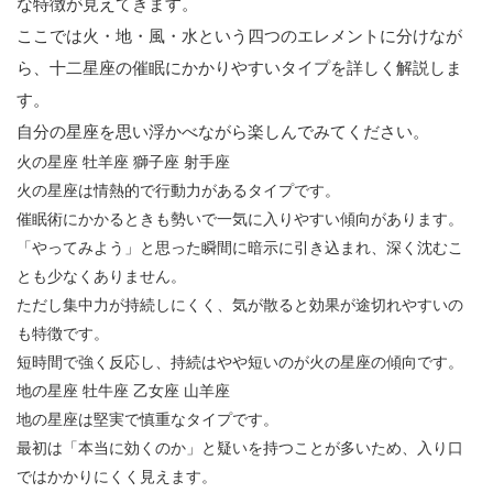
な特徴が見えてきます。
ここでは火・地・風・水という四つのエレメントに分けなが
ら、十二星座の催眠にかかりやすいタイプを詳しく解説しま
す。
自分の星座を思い浮かべながら楽しんでみてください。
火の星座
牡羊座
獅子座
射手座
火の星座は情熱的で行動力があるタイプです。
催眠術にかかるときも勢いで一気に入りやすい傾向があります。
「やってみよう」と思った瞬間に暗示に引き込まれ、深く沈むこ
とも少なくありません。
ただし集中力が持続しにくく、気が散ると効果が途切れやすいの
も特徴です。
短時間で強く反応し、持続はやや短いのが火の星座の傾向です。
地の星座
牡牛座
乙女座
山羊座
地の星座は堅実で慎重なタイプです。
最初は「本当に効くのか」と疑いを持つことが多いため、入り口
ではかかりにくく見えます。