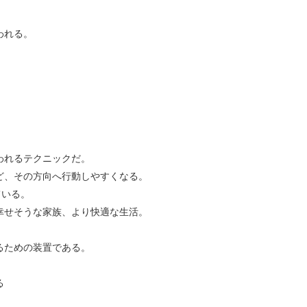
。
われる。
われるテクニックだ。
ど、その方向へ行動しやすくなる。
ている。
幸せそうな家族、より快適な生活。
るための装置である。
る