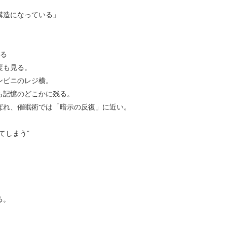
構造になっている」
る
度も見る。
ンビニのレジ横。
も記憶のどこかに残る。
ばれ、催眠術では「暗示の反復」に近い。
てしまう
”
る。