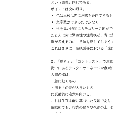
という原理と同じである。
ポイントは次の通り。
色は三秒以内に意味を連想できるも
文字数はできるだけ少なく
形を見た瞬間にカテゴリー判断がで
たとえば赤は緊急性や注意喚起、青は
脳が考える前に「意味を感じてしまう
これはまさに、催眠誘導における「先
2
．「動き」と「コントラスト」で注意
街中にあるデジタルサイネージや点滅
人間の脳は、
・急に動くもの
・明るさの差が大きいもの
に反射的に注意を向ける。
これは生存本能に基づいた反応であり
催眠術でも、指先の動きや視線の上下