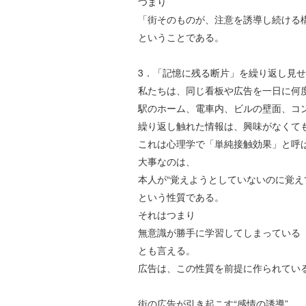
つまり
「街そのものが、注意を誘導し続ける
ということである。
3
．「記憶に残る断片」を繰り返し見せ
私たちは、同じ看板や広告を一日に何
駅のホーム、電車内、ビルの壁面、コ
繰り返し触れた情報は、興味がなくて
これは心理学で「単純接触効果」と呼
大事なのは、
本人が
“
覚えようとしていないのに覚え
という性質である。
それはつまり
無意識が勝手に学習してしまっている
とも言える。
広告は、この性質を前提に作られてい
街の広告が引き起こす
“
感情の誘導
”