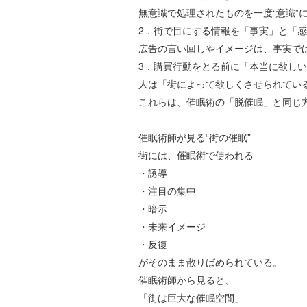
無意識で処理されたものを一度
“
意識
”
2
．街で目にする情報を「事実」と「感
広告の言い回しやイメージは、事実で
3
．購買行動をとる前に「本当に欲しい
人は「街によって欲しくさせられてい
これらは、催眠術の「脱催眠」と同じ
催眠術師が見る
“
街の催眠
”
街には、催眠術で使われる
・誘導
・注目の集中
・暗示
・未来イメージ
・反復
がそのまま散りばめられている。
催眠術師から見ると、
「街は巨大な催眠空間」