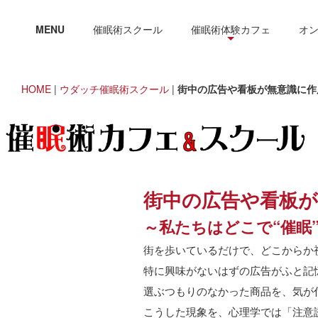
MENU
催眠術スクール
催眠術体験カフェ
オ
HOME
|
ウダッチ催眠術スクール
|
街中の広告や看板が無意識に作
街中の広告や看板
～私たちはどこで
“
催眠
街を歩いているだけで、どこからか
特に興味がないはずの広告がふと記
選ぶつもりのなかった商品を、気が
こうした現象を、心理学では「注意