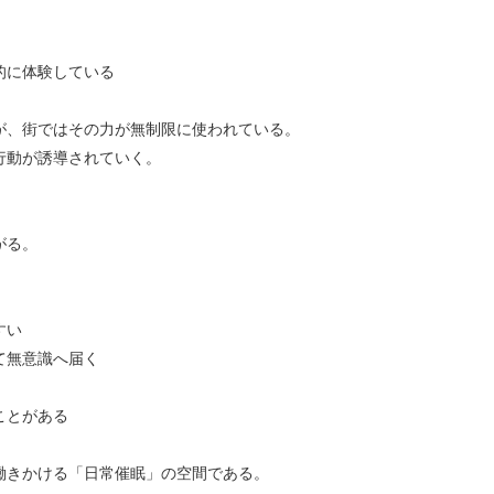
的に体験している
が、街ではその力が無制限に使われている。
行動が誘導されていく。
がる。
すい
て無意識へ届く
ことがある
働きかける「日常催眠」の空間である。