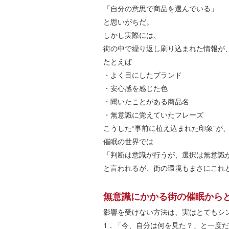
「自分の意思で商品を選んでいる」
と思いがちだ。
しかし実際には、
街の中で繰り返し刷り込まれた情報が
たとえば
・よく目にしたブランド
・安心感を感じた色
・聞いたことがある商品名
・無意識に覚えていたフレーズ
こうした
“
事前に植え込まれた印象
”
が
催眠の世界では
「判断は意識が行うが、選択は無意識
と言われるが、街の環境もまさにこれ
無意識にかかる街の催眠から
影響を受けない方法は、実はとてもシ
1
．「今、自分は何を見た？」と一度だ