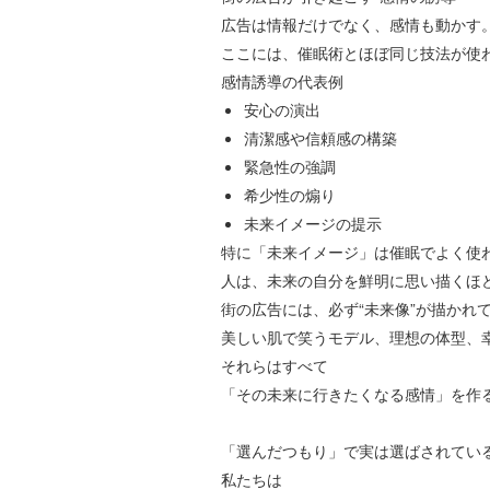
広告は情報だけでなく、感情も動かす
ここには、催眠術とほぼ同じ技法が使
感情誘導の代表例
安心の演出
清潔感や信頼感の構築
緊急性の強調
希少性の煽り
未来イメージの提示
特に「未来イメージ」は催眠でよく使
人は、未来の自分を鮮明に思い描くほ
街の広告には、必ず
“
未来像
”
が描かれ
美しい肌で笑うモデル、理想の体型、
それらはすべて
「その未来に行きたくなる感情」を作
「選んだつもり」で実は選ばされてい
私たちは