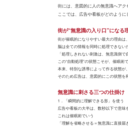
街には、意図的に人の無意識へアク
ここでは、広告や看板がどのように
街が
“
無意識の入り口
”
になる
街が催眠的になりやすい最大の理由は
脳は全ての情報を同時に処理できない
「処理しきれない刺激は、無意識側で
この
“
自動処理
”
の状態こそが、催眠術
本来、特別な誘導によって作る状態が
そのため広告は、意図的にこの状態を
無意識に刺さる三つの仕掛け
1
．「瞬間的に理解できる形」を使う
広告や看板の大半は、数秒以下で意味
これは催眠術でいう
「理解を省略させる＝無意識に直接届