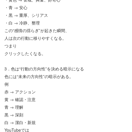
・青
→
安心
・黒
→
重厚、シリアス
・白
→
冷静、整理
この
“
感情の揺らぎ
”
が起きた瞬間、
人は次の行動に移りやすくなる。
つまり
クリックしたくなる。
3
．色は
“
行動の方向性
”
を決める暗示になる
色には
“
未来の方向性
”
の暗示がある。
例
赤
→
アクション
黄
→
確認・注意
青
→
理解
黒
→
深刻
白
→
潔白・新規
YouTube
では