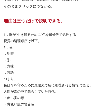
そのままクリックにつながる。
理由は三つだけで説明できる。
1
．脳が
“
生き残るために
”
色を最優先で処理する
視覚の処理順序は以下。
1
．色
．明暗
．形
．意味
．言語
つまり、
色は命を守るために最優先で脳に処理される情報
である。
人間が森の中で暮らしていた時代、
・赤い実の毒
・黄色い虫の警告色