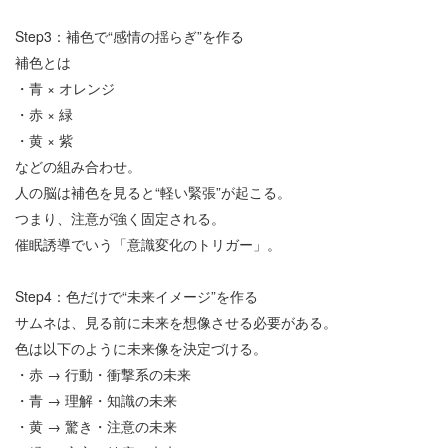
Step3
：補色で
“
感情の揺らぎ
”
を作る
補色とは
・青
×
オレンジ
・赤
×
緑
・黄
×
紫
などの組み合わせ。
人の脳は補色を見ると
“
軽い緊張
”
が起こる。
つまり、注意が強く固定される。
催眠誘導でいう「意識変化のトリガー」。
Step4
：色だけで
“
未来イメージ
”
を作る
サムネは、見る前に未来を想像させる必要がある。
色は以下のように未来像を決定づける。
・赤
→
行動・衝撃系の未来
・青
→
理解・知識の未来
・黄
→
驚き・注意の未来