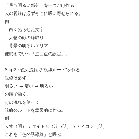
「最も明るい部分」を一つだけ作る。
人の視線は必ずそこに吸い寄せられる。
例
・白く光らせた文字
・人物の顔の縁取り
・背景の明るいエリア
催眠術でいう「注目点の設定」。
Step2
：色の流れで
“
視線ルート
”
を作る
視線は必ず
明るい
→
暗い
→
明るい
の順で動く。
その流れを使って
視線のルートを意図的に作る。
例
人物（明）→
タイトル（暗→明）→
アイコン（明）
これを「色の誘導線」と呼ぶ。