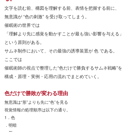
文字を読む前、構図を理解する前、表情を把握する前に、
無意識が
“
色の刺激
”
を受け取ってしまう。
催眠術の世界では
「理解より先に感覚を動かすことが最も強い影響を与える」
という原則がある。
サムネ制作において、その最強の誘導装置が
色
である。
ここでは
催眠術師の視点で整理した
“
色だけで勝負するサムネ戦略
”
を
構成・原理・実例・応用の流れでまとめていく。
色だけで勝敗が変わる理由
無意識は
“
形
”
よりも先に
“
色
”
を見る
視覚情報の処理順序は以下の通り。
1
．色
．明暗