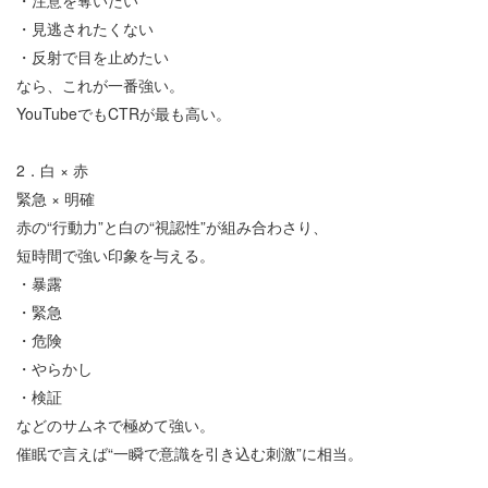
・注意を奪いたい
・見逃されたくない
・反射で目を止めたい
なら、これが一番強い。
YouTube
でも
CTR
が最も高い。
2
．白
×
赤
緊急
×
明確
赤の
“
行動力
”
と白の
“
視認性
”
が組み合わさり、
短時間で強い印象を与える。
・暴露
・緊急
・危険
・やらかし
・検証
などのサムネで極めて強い。
催眠で言えば
“
一瞬で意識を引き込む刺激
”
に相当。