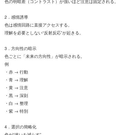
色の明暗差（コントラスト）が強いほど注意は固定される。
2
．感情誘導
色は感情回路に直接アクセスする。
理解を必要としない
“
反射反応
”
が起きる。
3
．方向性の暗示
色ごとに「未来の方向性」が暗示される。
例
・赤
→
行動
・青
→
理解
・黄
→
注意
・黒
→
深刻
・白
→
整理
・紫
→
特別
4
．選択の簡略化
色が
“
迷いを減らす
”
。