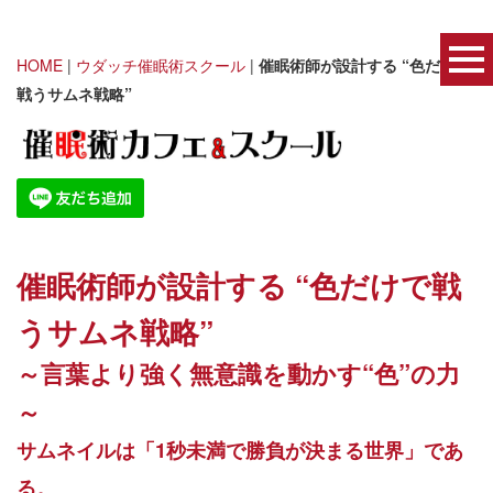
HOME
|
ウダッチ催眠術スクール
|
催眠術師が設計する “色だけで
戦うサムネ戦略”
催眠術師が設計する
“
色だけで戦
うサムネ戦略
”
～言葉より強く無意識を動かす
“
色
”
の力
～
サムネイルは「
1
秒未満で勝負が決まる世界」であ
る。