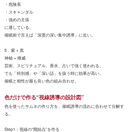
・危険系
・スキャンダル
・強めの主張
に適している。
催眠術で言えば「深度の深い集中誘導」に近い。
5
．紫
×
黒
神秘
×
権威
芸術、スピリチュアル、香水、占いで強く使われる。
でも「特別感」や「深い話」を扱う時に効果が高い。
催眠と相性が最も良い色の組み合わせ。
色だけで作る
“
視線誘導の設計図
”
色を使ったサムネの作り方を、催眠誘導の流れに合わせて分解す
る。
Step1
：視線の
“
開始点
”
を作る