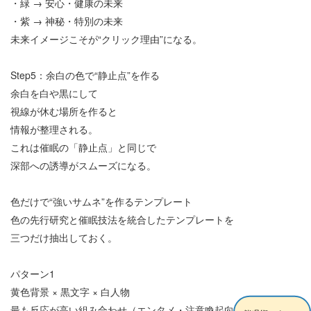
・緑
→
安心・健康の未来
・紫
→
神秘・特別の未来
未来イメージこそが
“
クリック理由
”
になる。
Step5
：余白の色で
“
静止点
”
を作る
余白を白や黒にして
視線が休む場所を作ると
情報が整理される。
これは催眠の「静止点」と同じで
深部への誘導がスムーズになる。
色だけで
“
強いサムネ
”
を作るテンプレート
色の先行研究と催眠技法を統合したテンプレートを
三つだけ抽出しておく。
パターン
1
黄色背景
×
黒文字
×
白人物
最も反応が高い組み合わせ（エンタメ・注意喚起向け）