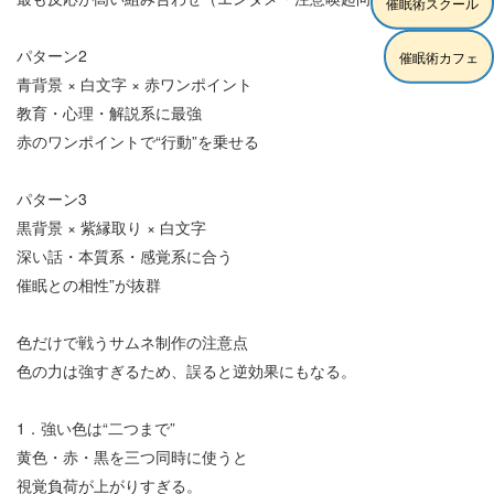
催眠術スクール
パターン
2
催眠術カフェ
青背景
×
白文字
×
赤ワンポイント
教育・心理・解説系に最強
赤のワンポイントで
“
行動
”
を乗せる
パターン
3
黒背景
×
紫縁取り
×
白文字
深い話・本質系・感覚系に合う
催眠との相性
”
が抜群
色だけで戦うサムネ制作の注意点
色の力は強すぎるため、誤ると逆効果にもなる。
1
．強い色は
“
二つまで
”
黄色・赤・黒を三つ同時に使うと
視覚負荷が上がりすぎる。