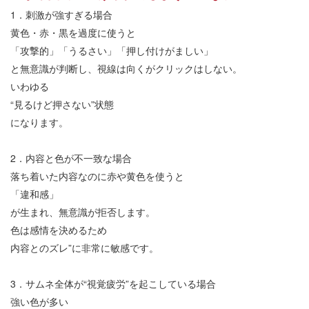
1
．刺激が強すぎる場合
黄色・赤・黒を過度に使うと
「攻撃的」「うるさい」「押し付けがましい」
と無意識が判断し、視線は向くがクリックはしない。
いわゆる
“
見るけど押さない
”
状態
になります。
2
．内容と色が不一致な場合
落ち着いた内容なのに赤や黄色を使うと
「違和感」
が生まれ、無意識が拒否します。
色は感情を決めるため
内容とのズレ
”
に非常に敏感です。
3
．サムネ全体が
“
視覚疲労
”
を起こしている場合
強い色が多い