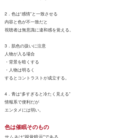
2
．色は
“
感情
”
と一致させる
内容と色が不一致だと
視聴者は無意識に違和感を覚える。
3
．肌色の扱いに注意
人物が入る場合
・背景を暗くする
・人物は明るく
するとコントラストが成立する。
4
．青は
“
多すぎると冷たく見える
”
情報系で便利だが
エンタメには弱い。
色は催眠そのもの
サムネは
“
視覚暗示
”
である