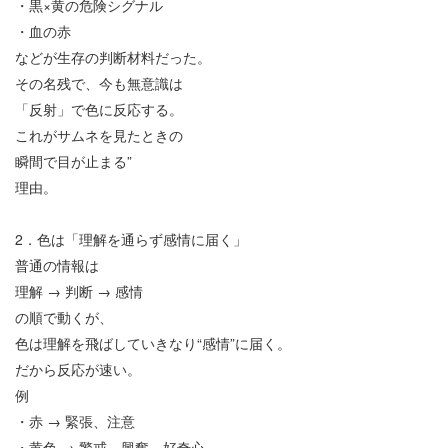
・黒
×
黄の危険シグナル
・血の赤
などが生存の判断材料だった。
その名残で、今も無意識は
「反射」で色に反応する。
これがサムネを見たときの
瞬間で目が止まる
”
理由。
2
．色は「理解を通らず感情に届く」
普通の情報は
理解
→
判断
→
感情
の順で動くが、
色は理解を飛ばしていきなり
“
感情
”
に届く。
だから反応が速い。
例
・赤
→
緊張、注意
・黄色
→
警戒、興奮、好奇心