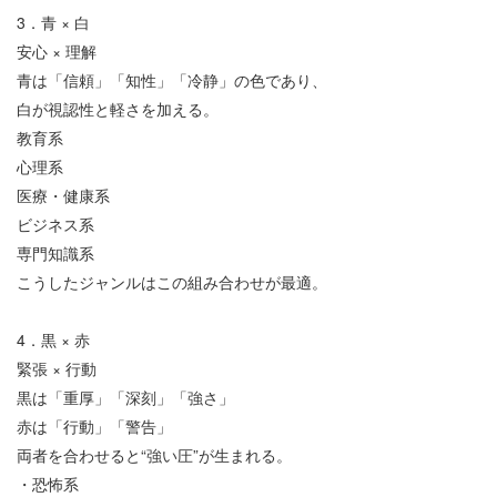
3
．青
×
白
安心
×
理解
青は「信頼」「知性」「冷静」の色であり、
白が視認性と軽さを加える。
教育系
心理系
医療・健康系
ビジネス系
専門知識系
こうしたジャンルはこの組み合わせが最適。
4
．黒
×
赤
緊張
×
行動
黒は「重厚」「深刻」「強さ」
赤は「行動」「警告」
両者を合わせると
“
強い圧
”
が生まれる。
・恐怖系