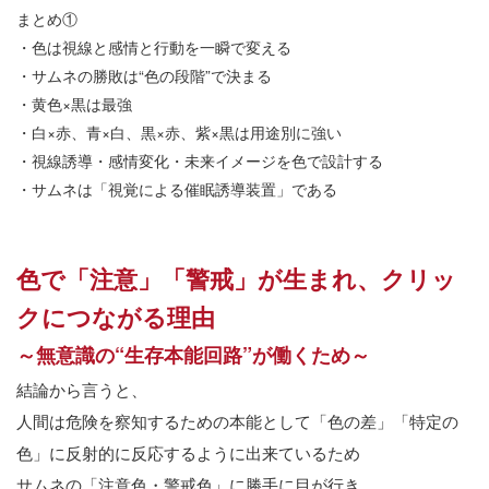
まとめ①
・色は視線と感情と行動を一瞬で変える
・サムネの勝敗は
“
色の段階
”
で決まる
・黄色
×
黒は最強
・白
×
赤、青
×
白、黒
×
赤、紫
×
黒は用途別に強い
・視線誘導・感情変化・未来イメージを色で設計する
・サムネは「視覚による催眠誘導装置」である
色で「注意」「警戒」が生まれ、クリッ
クにつながる理由
～無意識の
“
生存本能回路
”
が働くため～
結論から言うと、
人間は危険を察知するための本能として「色の差」「特定の
色」に反射的に反応するように出来ているため
サムネの「注意色・警戒色」に勝手に目が行き、