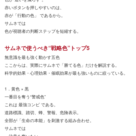
赤いボタンを押しやすいのは、
赤が「行動の色」
であるから。
サムネでは
色が視聴者の判断ステップを短縮する。
サムネで使うべき
“
戦略色
”
トップ
5
無意識を最も強く動かす五色
ここからは、実際にサムネで「勝てる色」だけを解説する。
科学的効果・心理効果・催眠効果が最も強いものに絞っている。
1
．黄色
×
黒
一番目を奪う
“
警戒色
”
これは
最強コンビ
である。
道路標識、踏切、蜂、警報、危険表示。
全部が「生命の本能」を刺激する組み合わせ。
サムネでは