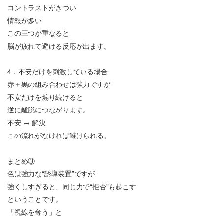
コントラストがきつい
情報が多い
この三つが重なると
脳が疲れて避ける反応が出ます。
4
．不安だけを刺激している場合
赤＋黒の組み合わせは強力ですが
不安だけを煽り続けると
逆に離脱につながります。
不安
→
解決
この流れがなければ避けられる。
まとめ③
色は強力な
“
誘導装置
”
ですが
強くしすぎると、同じ力で
“
拒否
”
も起こす
ということです。
「視線を奪う」と