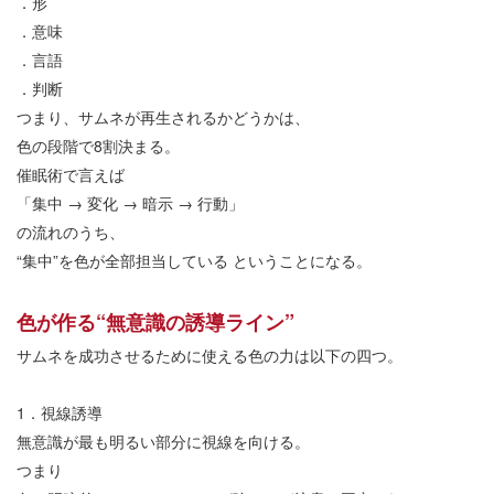
．形
．意味
．言語
．判断
つまり、サムネが再生されるかどうかは、
色の段階で
8
割決まる。
催眠術で言えば
「集中
→
変化
→
暗示
→
行動」
の流れのうち、
“
集中
”
を色が全部担当している
ということになる。
色が作る
“
無意識の誘導ライン
”
サムネを成功させるために使える色の力は以下の四つ。
1
．視線誘導
無意識が最も明るい部分に視線を向ける。
つまり