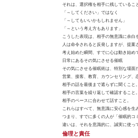
それは、選択権を相手に残しているこ
「～してください」ではなく
「～してもいいかもしれません」
「～という考え方もあります」
こうした表現は、相手の無意識に余白
人は命令されると反発しますが、提案
考え始めた瞬間、すでに心は動き始め
日常にあるその気にさせる催眠
その気にさせる催眠術は、特別な場面
営業、接客、教育、カウンセリング、
相手の話を最後まで遮らずに聞くこと
相手の言葉を繰り返して確認すること
相手のペースに合わせて話すこと。
これらはすべて、無意識に安心感を生
つまり、すでに多くの人が「催眠的コ
違いは、それを意識的に、誠実に使っ
倫理と責任