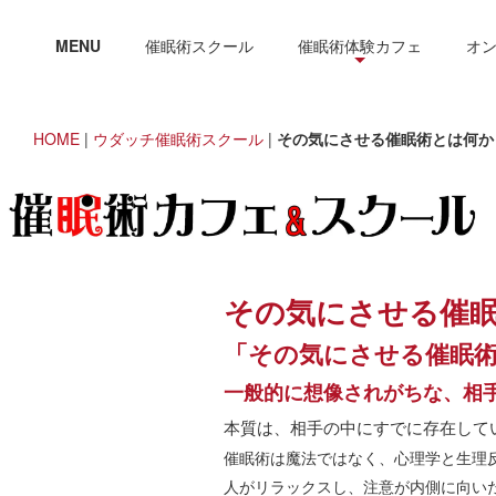
MENU
催眠術スクール
催眠術体験カフェ
オ
HOME
|
ウダッチ催眠術スクール
|
その気にさせる催眠術とは何か
その気にさせる催
「その気にさせる催眠
一般的に想像されがちな、相
本質は、相手の中にすでに存在して
催眠術は魔法ではなく、心理学と生理
人がリラックスし、注意が内側に向い