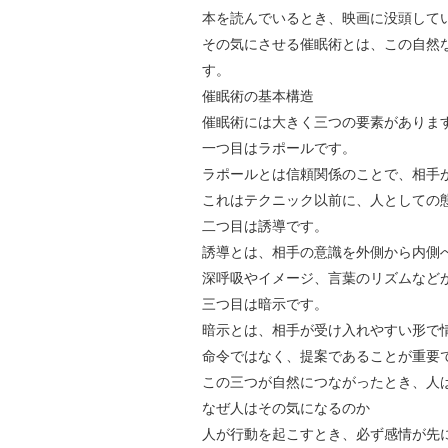
本を読んでいるとき、映画に没頭して
その気にさせる催眠術とは、この自然
す。
催眠術の基本構造
催眠術には大きく三つの要素がありま
一つ目はラポールです。
ラポールとは信頼関係のことで、相手
これはテクニック以前に、人としての
二つ目は誘導です。
誘導とは、相手の意識を外側から内側
深呼吸やイメージ、言葉のリズムなど
三つ目は暗示です。
暗示とは、相手が受け入れやすい形で
命令ではなく、提案であることが重要
この三つが自然につながったとき、人
なぜ人はその気になるのか
人が行動を起こすとき、必ず感情が先