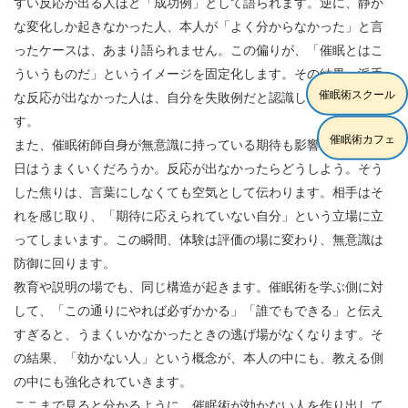
すい反応が出る人ほど「成功例」として語られます。逆に、静か
な変化しか起きなかった人、本人が「よく分からなかった」と言
ったケースは、あまり語られません。この偏りが、「催眠とはこ
ういうものだ」というイメージを固定化します。その結果、派手
催眠術スクール
な反応が出なかった人は、自分を失敗例だと認識しやすくなりま
す。
催眠術カフェ
また、催眠術師自身が無意識に持っている期待も影響します。今
日はうまくいくだろうか。反応が出なかったらどうしよう。そう
した焦りは、言葉にしなくても空気として伝わります。相手はそ
れを感じ取り、「期待に応えられていない自分」という立場に立
ってしまいます。この瞬間、体験は評価の場に変わり、無意識は
防御に回ります。
教育や説明の場でも、同じ構造が起きます。催眠術を学ぶ側に対
して、「この通りにやれば必ずかかる」「誰でもできる」と伝え
すぎると、うまくいかなかったときの逃げ場がなくなります。そ
の結果、「効かない人」という概念が、本人の中にも、教える側
の中にも強化されていきます。
ここまで見ると分かるように、催眠術が効かない人を作り出して