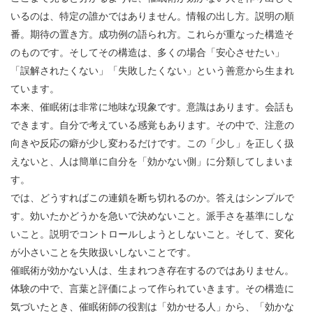
いるのは、特定の誰かではありません。情報の出し方。説明の順
番。期待の置き方。成功例の語られ方。これらが重なった構造そ
のものです。そしてその構造は、多くの場合「安心させたい」
「誤解されたくない」「失敗したくない」という善意から生まれ
ています。
本来、催眠術は非常に地味な現象です。意識はあります。会話も
できます。自分で考えている感覚もあります。その中で、注意の
向きや反応の癖が少し変わるだけです。この「少し」を正しく扱
えないと、人は簡単に自分を「効かない側」に分類してしまいま
す。
では、どうすればこの連鎖を断ち切れるのか。答えはシンプルで
す。効いたかどうかを急いで決めないこと。派手さを基準にしな
いこと。説明でコントロールしようとしないこと。そして、変化
が小さいことを失敗扱いしないことです。
催眠術が効かない人は、生まれつき存在するのではありません。
体験の中で、言葉と評価によって作られていきます。その構造に
気づいたとき、催眠術師の役割は「効かせる人」から、「効かな