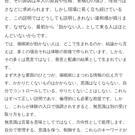
合、その原因は本人の資質や性格、警戒心の強さ、理屈っぽ
さなどに求められます。しかし現場に長く立ち続けている
と、この説明ではどうしても説明しきれない違和感が残りま
す。なぜなら、最初から「効かない人」として来る人はほと
んどいないからです。
では、催眠術が効かない人は、どこで生まれるのか。結論から言
えば、多くの場合それは体験の前後で作られています。しかも、
その多くは悪意ではなく、善意と配慮の結果として生まれていま
す。
まず大きな要因のひとつが、催眠術にまつわる情報の伝え方で
す。かかりたくないものはかからない。意識はなくならない。自
分でコントロールしている。やりたくないことはしない。これら
はすべて正しい説明であり、倫理的にも必要な前提です。しか
し、これらが体験の入口で強調されすぎると、無意識は別の受け
取り方をします。
無意識は言葉を意味としてではなく、方向性として処理します。
自分で管理する。意識を保つ。制御する。これらのキーワードが