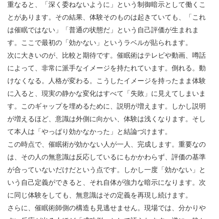
重なると、「深く委ねないように」という制御暗示として働くこ
とがあります。その結果、体験そのものは起きていても、「これ
は催眠ではない」「普通の状態だ」という自己評価が生まれま
す。ここで最初の「効かない」というラベルが貼られます。
次に大きいのが、比較と期待です。催眠術はテレビや動画、噂話
によって、非常に派手なイメージを持たれています。倒れる。動
けなくなる。人格が変わる。こうしたイメージを持ったまま体験
に入ると、現実の静かな変化はすべて「失敗」に見えてしまいま
す。このギャップを埋めるために、説明が増えます。しかし説明
が増えるほど、意識は外側に向かい、体験は浅くなります。そし
て本人は「やっぱり効かなかった」と結論づけます。
この時点で、催眠術が効かない人が一人、完成します。重要なの
は、その人の無意識は反応しているにもかかわらず、評価の基準
が合っていないだけだという点です。しかし一度「効かない」と
いう自己定義ができると、それ自体が強力な暗示になります。次
に同じ体験をしても、無意識はその定義を再現し続けます。
さらに、催眠術師側の構造も見逃せません。現場では、分かりや