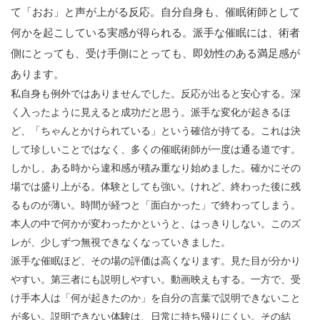
て「おお」と声が上がる反応。自分自身も、催眠術師として
何かを起こしている実感が得られる。派手な催眠には、術者
側にとっても、受け手側にとっても、即効性のある満足感が
あります。
私自身も例外ではありませんでした。反応が出ると安心する。深
く入ったように見えると成功だと思う。派手な変化が起きるほ
ど、「ちゃんとかけられている」という確信が持てる。これは決
して珍しいことではなく、多くの催眠術師が一度は通る道です。
しかし、ある時から違和感が積み重なり始めました。確かにその
場では盛り上がる。体験としても強い。けれど、終わった後に残
るものが薄い。時間が経つと「面白かった」で終わってしまう。
本人の中で何かが変わったかというと、はっきりしない。このズ
レが、少しずつ無視できなくなっていきました。
派手な催眠ほど、その場の評価は高くなります。見た目が分かり
やすい。第三者にも説明しやすい。動画映えもする。一方で、受
け手本人は「何が起きたのか」を自分の言葉で説明できないこと
が多い。説明できない体験は、日常に持ち帰りにくい。その結