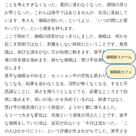
ことを考えすぎなくなった。選択に迷わなくなった。感情の戻り
が早くなった。これらは派手ではありませんが、生活に直結して
います。本人も「催眠が効いた」というより、「いつの間にか変
わっていた」という感覚を持ちます。
ここで初めて、催眠の役割がはっきりしました。催眠は、何かを
起こす技術ではなく、邪魔をしない技術だということです。無意
識は、余計な演出がない方が自然に動きます。派手な催眠は、術
催眠術スクール
者の存在感を強めます。静かな催眠は、受け手自身の感覚を前に
出します。
催眠術カフェ
派手な催眠をやめると、セッション中の空気も変わります。急が
なくなる。結果を追わなくなる。沈黙が怖くなくなる。すると不
思議なことに、深さを測ろうとしなくても、必要なところまで自
然に進みます。深いか浅いかを決めているのは、術者ではなく、
受け手の無意識だという前提が、ようやく腑に落ちました。
もう一つ大きな変化は、失敗という感覚が消えたことです。派手
な催眠をしていた頃は、反応が出ないと「今日は浅かった」「こ
の人はかかりにくい」という評価が生まれがちでした。派手さを