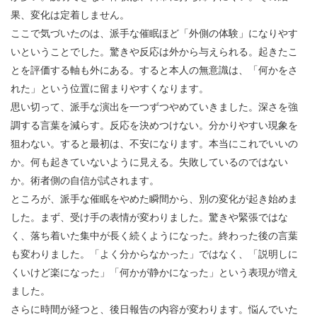
果、変化は定着しません。
ここで気づいたのは、派手な催眠ほど「外側の体験」になりやす
いということでした。驚きや反応は外から与えられる。起きたこ
とを評価する軸も外にある。すると本人の無意識は、「何かをさ
れた」という位置に留まりやすくなります。
思い切って、派手な演出を一つずつやめていきました。深さを強
調する言葉を減らす。反応を決めつけない。分かりやすい現象を
狙わない。すると最初は、不安になります。本当にこれでいいの
か。何も起きていないように見える。失敗しているのではない
か。術者側の自信が試されます。
ところが、派手な催眠をやめた瞬間から、別の変化が起き始めま
した。まず、受け手の表情が変わりました。驚きや緊張ではな
く、落ち着いた集中が長く続くようになった。終わった後の言葉
も変わりました。「よく分からなかった」ではなく、「説明しに
くいけど楽になった」「何かが静かになった」という表現が増え
ました。
さらに時間が経つと、後日報告の内容が変わります。悩んでいた