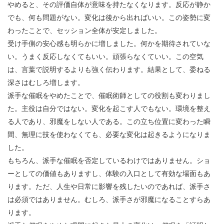
やめると、その評価自体が意味を持たなくなります。反応が静か
でも、何も問題がない。変化は後から出ればいい。この姿勢に変
わったことで、セッション全体が安定しました。
受け手側の安心感も明らかに増しました。何かを期待されていな
い。うまく反応しなくてもいい。頑張らなくていい。この空気
は、言葉で説明するよりも強く伝わります。結果として、委ねる
深さはむしろ増します。
派手な催眠をやめたことで、催眠術師としての役割も変わりまし
た。主役は自分ではない。変化を起こす人でもない。環境を整え
る人であり、邪魔をしない人である。この立ち位置に変わった瞬
間、無理に技を使わなくても、必要な変化は起きるようになりま
した。
もちろん、派手な催眠を否定しているわけではありません。ショ
ーとしての価値もありますし、体験の入口として有効な場面もあ
ります。ただ、人生や日常に影響を残したいのであれば、派手さ
は必須ではありません。むしろ、派手さが邪魔になることすらあ
ります。