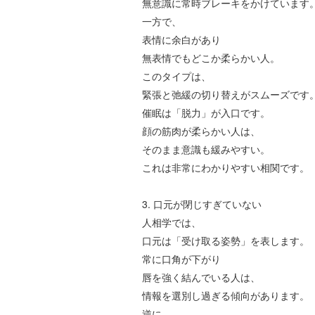
無意識に常時ブレーキをかけています
一方で、
表情に余白があり
無表情でもどこか柔らかい人。
このタイプは、
緊張と弛緩の切り替えがスムーズです
催眠は「脱力」が入口です。
顔の筋肉が柔らかい人は、
そのまま意識も緩みやすい。
これは非常にわかりやすい相関です。
3.
口元が閉じすぎていない
人相学では、
口元は「受け取る姿勢」を表します。
常に口角が下がり
唇を強く結んでいる人は、
情報を選別し過ぎる傾向があります。
逆に、