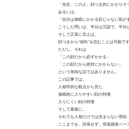
「先生、この人、顔つき的にかかりそ
あるいは、
「自分は催眠にかかる顔じゃない気が
こうした問いは、半分は冗談で、半分
そして正直に言えば、
顔つきから
“
傾向
”
を読むことは可能で
ただし、それは
「この顔だから必ずかかる」
「この顔だから絶対にかからない」
という単純な話ではありません。
この記事では、
人相学的な観点から見た
催眠術に入りやすい顔の特徴
入りにくい顔の特徴
そして最後に、
それでも人相だけでは決まらない理由
ここまでを、誇張せず、現場感覚ベー