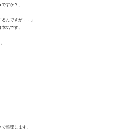
うですか？」
するんですが
……
」
は本気です。
す。
スで整理します。