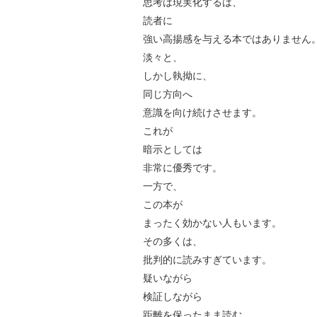
思考は現実化するは、
読者に
強い高揚感を与える本ではありません
淡々と、
しかし執拗に、
同じ方向へ
意識を向け続けさせます。
これが
暗示としては
非常に優秀です。
一方で、
この本が
まったく効かない人もいます。
その多くは、
批判的に読みすぎています。
疑いながら
検証しながら
距離を保ったまま読む。