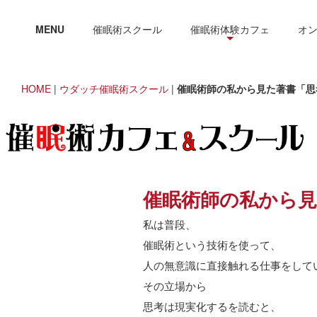
MENU
催眠術スクール
催眠術体験カフェ
オ
HOME
|
ウダッチ催眠術スクール
|
催眠術師の私から見た著書「思
催眠術師の私から見
私は普段、
催眠術という技術を使って、
人の無意識に直接触れる仕事をして
その立場から
思考は現実化するを読むと、