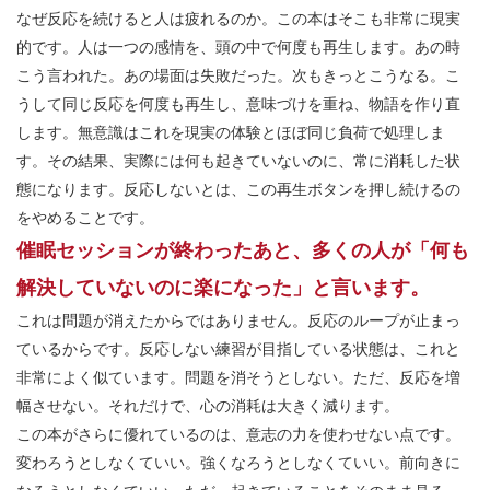
なぜ反応を続けると人は疲れるのか。この本はそこも非常に現実
的です。人は一つの感情を、頭の中で何度も再生します。あの時
こう言われた。あの場面は失敗だった。次もきっとこうなる。こ
うして同じ反応を何度も再生し、意味づけを重ね、物語を作り直
します。無意識はこれを現実の体験とほぼ同じ負荷で処理しま
す。その結果、実際には何も起きていないのに、常に消耗した状
態になります。反応しないとは、この再生ボタンを押し続けるの
をやめることです。
催眠セッションが終わったあと、多くの人が「何も
解決していないのに楽になった」と言います。
これは問題が消えたからではありません。反応のループが止まっ
ているからです。反応しない練習が目指している状態は、これと
非常によく似ています。問題を消そうとしない。ただ、反応を増
幅させない。それだけで、心の消耗は大きく減ります。
この本がさらに優れているのは、意志の力を使わせない点です。
変わろうとしなくていい。強くなろうとしなくていい。前向きに