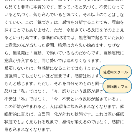
ら見ても非常に本質的です。怒っていると気づく。不安になって
いると気づく。落ち込んでいると気づく。それ以上のことはしな
くていい。この「気づき」は、感情を分析することでも、理由を
探すことでもありません。ただ、今起きている反応をそのまま見
るという行為です。催眠術の現場では、無意識で起きていた反応
に意識の光が当たった瞬間、暗示は力を失い始めます。なぜな
ら、無意識は「自動」で動いているものだからです。自動運転に
意識が介入すると、同じ勢いでは進めなくなります。
反応しないとは、無感情になることではありません。この点は何
催眠術スクール
度強調しても足りないほど重要です。感情は出ます。むしろ、き
ちんと感じます。ただし、それを自分そのものと同一化しない。
催眠術カフェ
怒りは「私」ではなく、「今、怒りという反応が起きている」。
不安は「私」ではなく、「今、不安という反応が起きている」。
この距離が生まれると、人は感情に飲み込まれなくなります。催
眠術的に言えば、自己同一化が外れた状態です。これは深い催眠
状態でもよく見られる現象で、感情が消えるのではなく、感情に
巻き込まれなくなります。