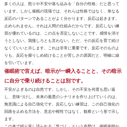
多くの人は、怒りや不安や落ち込みを「自分の性格」だと思って
います。しかし催眠の現場では、それらは性格ではなく、単なる
反応のパターンであることがよく分かります。反応は起きます。
止められません。それは人間の仕組みだからです。反応しない練
習が優れているのは、この点を否定しないことです。感情を消そ
うとしない。我慢しろとも言わない。ただ、その反応を育て続け
なくていいと示します。これは非常に重要です。反応そのものよ
りも、反応を握りしめ続けることが苦しさの原因だと、明確に線
を引いています。
催眠術で言えば、暗示が一瞬入ることと、その暗示
に自分で乗り続けることは別です。
不安がよぎるのは自然です。しかし、その不安を何度も思い返
し、意味づけし、未来の最悪のシナリオを作り上げていくのは、
無意識による自己強化です。反応しない練習は、この自己強化の
回路を止める方法を、意志や根性ではなく、観察という形で示し
ます。
この本で繰り返し語られる「気づく」という姿勢は、催眠術師か