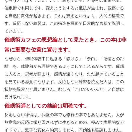
なろうとしなくていい。ただ、起きていることをそのまま見る。
催眠術でも同じです。変えようとすると抵抗が生まれ、観察する
と自然に変化が起きます。これは技術というより、人間の構造で
す。反応しない練習は、この構造を極めて日常的な言葉で説明し
ています。
催眠術カフェの思想編として見たとき、この本は非
常に重要な位置に置けます。
なぜなら、催眠体験中に起きる「静けさ」「余白」「感情との距
離」を、体験前から理解できるようにしてくれるからです。催眠
に入ると、思考が静まり、感情が遠くなり、ただ起きていること
を見ている感覚になります。反応しない練習を読んだ人は、この
状態を異常だと思いません。むしろ「これでいいんだ」と自然に
受け取れます。
催眠術師としての結論は明確です。
反応しない練習は、我慢の本でも修行の本でもありません。人が
無意識の反応に振り回されずに生きるための、極めて実用的なガ
イドです。派手な変化を約束しません。即効性も強調しません。