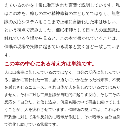
えているのかを非常に整理された言葉で説明しています。私
はこの本を、癒しの本や精神修養の本としてではなく、無意
識の反応システムをここまで正確に言語化した本は珍しい、
という視点で読みました。催眠術師として日々人の無意識に
触れている立場から見ると、この本で書かれていることは、
催眠の現場で実際に起きている現象と驚くほど一致していま
す。
この本の中心にある考え方は単純です。
人は出来事に苦しんでいるのではなく、自分の反応に苦しんでい
る。誰かに言われた一言、思い通りにいかなかった出来事、不安
を感じさせるニュース。それ自体が人を苦しめているのではあり
ません。それに対して無意識が自動的に起こす反応、そしてその
反応を「自分だ」と信じ込み、何度も頭の中で再生し続けてしま
うことが、人を疲れさせています。催眠術の視点では、これは外
部刺激に対して条件反射的に暗示が作動し、その暗示を自分自身
で強化し続けている状態です。