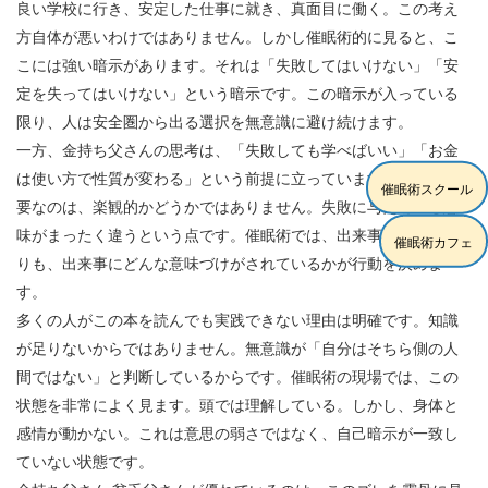
良い学校に行き、安定した仕事に就き、真面目に働く。この考え
方自体が悪いわけではありません。しかし催眠術的に見ると、こ
こには強い暗示があります。それは「失敗してはいけない」「安
定を失ってはいけない」という暗示です。この暗示が入っている
限り、人は安全圏から出る選択を無意識に避け続けます。
一方、金持ち父さんの思考は、「失敗しても学べばいい」「お金
は使い方で性質が変わる」という前提に立っています。ここで重
催眠術スクール
要なのは、楽観的かどうかではありません。失敗に与えている意
味がまったく違うという点です。催眠術では、出来事そのものよ
催眠術カフェ
りも、出来事にどんな意味づけがされているかが行動を決めま
す。
多くの人がこの本を読んでも実践できない理由は明確です。知識
が足りないからではありません。無意識が「自分はそちら側の人
間ではない」と判断しているからです。催眠術の現場では、この
状態を非常によく見ます。頭では理解している。しかし、身体と
感情が動かない。これは意思の弱さではなく、自己暗示が一致し
ていない状態です。