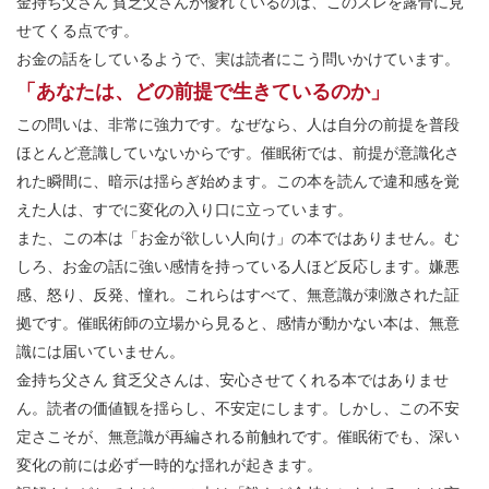
金持ち父さん
貧乏父さんが優れているのは、このズレを露骨に見
せてくる点です。
お金の話をしているようで、実は読者にこう問いかけています。
「あなたは、どの前提で生きているのか」
この問いは、非常に強力です。なぜなら、人は自分の前提を普段
ほとんど意識していないからです。催眠術では、前提が意識化さ
れた瞬間に、暗示は揺らぎ始めます。この本を読んで違和感を覚
えた人は、すでに変化の入り口に立っています。
また、この本は「お金が欲しい人向け」の本ではありません。む
しろ、お金の話に強い感情を持っている人ほど反応します。嫌悪
感、怒り、反発、憧れ。これらはすべて、無意識が刺激された証
拠です。催眠術師の立場から見ると、感情が動かない本は、無意
識には届いていません。
金持ち父さん
貧乏父さんは、安心させてくれる本ではありませ
ん。読者の価値観を揺らし、不安定にします。しかし、この不安
定さこそが、無意識が再編される前触れです。催眠術でも、深い
変化の前には必ず一時的な揺れが起きます。