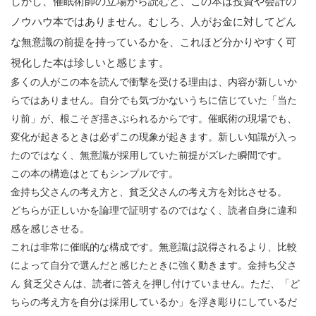
しかし、催眠術師の立場から読むと、この本は投資や会計の
ノウハウ本ではありません。むしろ、人がお金に対してどん
な無意識の前提を持っているかを、これほど分かりやすく可
視化した本は珍しいと感じます。
多くの人がこの本を読んで衝撃を受ける理由は、内容が新しいか
らではありません。自分でも気づかないうちに信じていた「当た
り前」が、根こそぎ揺さぶられるからです。催眠術の現場でも、
変化が起きるときは必ずこの現象が起きます。新しい知識が入っ
たのではなく、無意識が採用していた前提がズレた瞬間です。
この本の構造はとてもシンプルです。
金持ち父さんの考え方と、貧乏父さんの考え方を対比させる。
どちらが正しいかを論理で証明するのではなく、読者自身に違和
感を感じさせる。
これは非常に催眠的な構成です。無意識は説得されるより、比較
によって自分で選んだと感じたときに強く動きます。金持ち父さ
ん
貧乏父さんは、読者に答えを押し付けていません。ただ、「ど
ちらの考え方を自分は採用しているか」を浮き彫りにしているだ