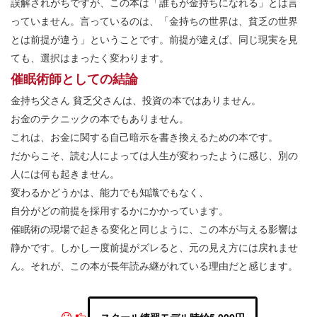
誤解されがちですが、この本は「誰もが金持ちになれる」とは言
っていません。言っているのは、「金持ちの世界は、貧乏の世界
とは前提が違う」ということです。前提が違えば、同じ現実を見
ても、選択はまったく変わります。
催眠術師としての結論
金持ち父さん
貧乏父さんは、投資の本ではありません。
お金のテクニックの本でもありません。
これは、お金に関する自己暗示を書き換えるための本です。
だからこそ、読む人によっては人生が変わったように感じ、別の
人には何も起きません。
変わるかどうかは、能力でも知識でもなく、
自分がどの前提を採用するかにかかっています。
催眠術の現場で起きる変化と同じように、この本が与える影響は
静かです。しかし一度前提がズレると、元の見え方には戻れませ
ん。それが、この本が長年読み継がれている理由だと感じます。
スクール練習モデル時給5,000円