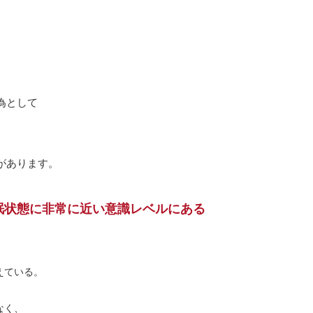
。
為として
。
、
があります。
眠状態に非常に近い意識レベルにある
えている。
なく、