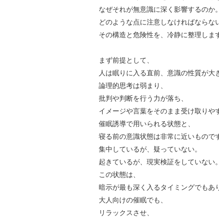
なぜそれが無意識に深く影響するのか
どのような点に注意しなければならな
その構造と危険性を、冷静に整理しま
まず前提として、
人は眠りに入る直前、意識の性質が大
論理的思考は弱まり、
批判や判断を行う力が落ち、
イメージや言葉をそのまま受け取りや
催眠誘導で用いられる状態と、
寝る前の意識状態は非常に近いもので
集中しているが、疑っていない。
起きているが、現実検証をしていない
この状態は、
暗示が最も深く入るタイミングでもあ
大人向けの催眠でも、
リラックスさせ、