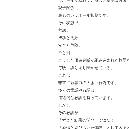
ラポールが取れているほど暗示は強ま
親子関係は、
最も強いラポール状態です。
その状態で、
善悪。
成功と失敗。
安全と危険。
欲と罰。
こうした価値判断が組み込まれた物語
毎晩、繰り返し聞かせている。
これは、
非常に影響力の大きい行為です。
多くの童話や昔話は、
道徳的な教訓を持っています。
しかし、
その教訓が
「考えた結果の学び」ではなく
「感情と結びついた体験」として入る