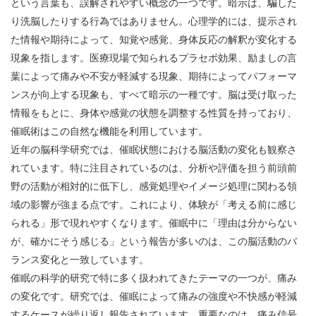
という言葉も、誤解されやすい概念の一つです。暗示は、騙した
り洗脳したりする行為ではありません。心理学的には、提示され
た情報や期待によって、知覚や感覚、身体反応の解釈が変化する
現象を指します。医療現場で知られるプラセボ効果、励ましの言
葉によって痛みや不安が軽減する現象、期待によってパフォーマ
ンスが向上する現象も、すべて暗示の一種です。脳は受け取った
情報をもとに、身体や感覚の状態を調整する性質を持っており、
催眠術はこの自然な機能を利用しています。
近年の脳科学研究では、催眠状態における脳活動の変化も観察さ
れています。特に注目されているのは、分析や評価を担う前頭前
野の活動が相対的に低下し、感覚処理やイメージ処理に関わる領
域の影響が強まる点です。これにより、体験が「考える前に感じ
られる」形で現れやすくなります。催眠中に「理由は分からない
が、確かにそう感じる」という報告が多いのは、この脳活動のバ
ランス変化と一致しています。
催眠の科学的研究で特に多く扱われてきたテーマの一つが、痛み
の変化です。研究では、催眠によって痛みの強度や不快感が軽減
するケースが繰り返し報告されています。重要なのは、痛み信号