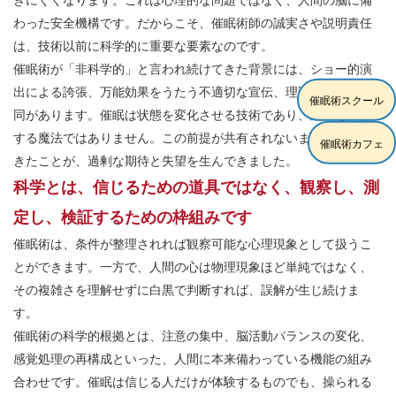
わった安全機構です。だからこそ、催眠術師の誠実さや説明責任
は、技術以前に科学的に重要な要素なのです。
催眠術が「非科学的」と言われ続けてきた背景には、ショー的演
出による誇張、万能効果をうたう不適切な宣伝、理論と実践の混
催眠術スクール
同があります。催眠は状態を変化させる技術であり、結果を保証
する魔法ではありません。この前提が共有されないまま語られて
催眠術カフェ
きたことが、過剰な期待と失望を生んできました。
科学とは、信じるための道具ではなく、観察し、測
定し、検証するための枠組みです
催眠術は、条件が整理されれば観察可能な心理現象として扱うこ
とができます。一方で、人間の心は物理現象ほど単純ではなく、
その複雑さを理解せずに白黒で判断すれば、誤解が生じ続けま
す。
催眠術の科学的根拠とは、注意の集中、脳活動バランスの変化、
感覚処理の再構成といった、人間に本来備わっている機能の組み
合わせです。催眠は信じる人だけが体験するものでも、操られる