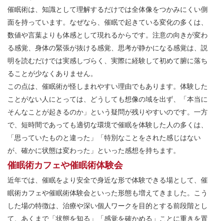
催眠術は、知識として理解するだけでは全体像をつかみにくい側
面を持っています。なぜなら、催眠で起きている変化の多くは、
数値や言葉よりも体感として現れるからです。注意の向きが変わ
る感覚、身体の緊張が抜ける感覚、思考が静かになる感覚は、説
明を読むだけでは実感しづらく、実際に経験して初めて腑に落ち
ることが少なくありません。
この点は、催眠術が怪しまれやすい理由でもあります。体験した
ことがない人にとっては、どうしても想像の域を出ず、「本当に
そんなことが起きるのか」という疑問が残りやすいのです。一方
で、短時間であっても適切な環境で催眠を体験した人の多くは、
「思っていたものと違った」「特別なことをされた感じはない
が、確かに状態は変わった」といった感想を持ちます。
催眠術カフェや催眠術体験会
近年では、催眠をより安全で身近な形で体験できる場として、催
眠術カフェや催眠術体験会といった形態も増えてきました。こう
した場の特徴は、治療や深い個人ワークを目的とする前段階とし
て、あくまで「状態を知る」「感覚を確かめる」ことに重きを置