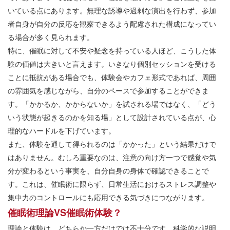
いている点にあります。無理な誘導や過剰な演出を行わず、参加
者自身が自分の反応を観察できるよう配慮された構成になってい
る場合が多く見られます。
特に、催眠に対して不安や疑念を持っている人ほど、こうした体
験の価値は大きいと言えます。いきなり個別セッションを受ける
ことに抵抗がある場合でも、体験会やカフェ形式であれば、周囲
の雰囲気を感じながら、自分のペースで参加することができま
す。「かかるか、かからないか」を試される場ではなく、「どう
いう状態が起きるのかを知る場」として設計されている点が、心
理的なハードルを下げています。
また、体験を通して得られるのは「かかった」という結果だけで
はありません。むしろ重要なのは、注意の向け方一つで感覚や気
分が変わるという事実を、自分自身の身体で確認できることで
す。これは、催眠術に限らず、日常生活におけるストレス調整や
集中力のコントロールにも応用できる気づきにつながります。
催眠術理論VS催眠術体験？
理論と体験は、どちらか一方だけでは不十分です。科学的な説明