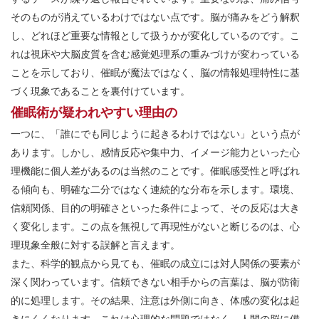
そのものが消えているわけではない点です。脳が痛みをどう解釈
し、どれほど重要な情報として扱うかが変化しているのです。こ
れは視床や大脳皮質を含む感覚処理系の重みづけが変わっている
ことを示しており、催眠が魔法ではなく、脳の情報処理特性に基
づく現象であることを裏付けています。
催眠術が疑われやすい理由の
一つに、「誰にでも同じように起きるわけではない」という点が
あります。しかし、感情反応や集中力、イメージ能力といった心
理機能に個人差があるのは当然のことです。催眠感受性と呼ばれ
る傾向も、明確な二分ではなく連続的な分布を示します。環境、
信頼関係、目的の明確さといった条件によって、その反応は大き
く変化します。この点を無視して再現性がないと断じるのは、心
理現象全般に対する誤解と言えます。
また、科学的観点から見ても、催眠の成立には対人関係の要素が
深く関わっています。信頼できない相手からの言葉は、脳が防衛
的に処理します。その結果、注意は外側に向き、体感の変化は起
きにくくなります。これは心理的な問題ではなく、人間の脳に備