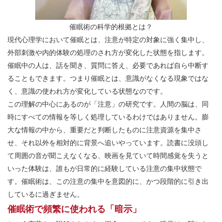
催眠術の科学的根拠とは？
現代心理学において催眠とは、注意が特定の対象に強く集中し、
外部刺激や内的体験の処理のされ方が変化した状態を指します。
催眠中の人は、話を聞き、質問に答え、必要であれば自ら中断す
ることもできます。つまり催眠とは、意識がなくなる現象ではな
く、意識の使われ方が変化している状態なのです。
この理解の中心にあるのが「注意」の研究です。人間の脳は、同
時にすべての情報を等しく処理しているわけではありません。膨
大な情報の中から、重要だと判断したものに注意資源を集中さ
せ、それ以外を相対的に背景へ追いやっています。読書に没頭し
て周囲の音が聞こえなくなる、映画を見ていて時間感覚を失うと
いった体験は、誰もが日常的に経験している注意の集中状態で
す。催眠術は、この注意の集中を意図的に、かつ段階的に引き出
しているに過ぎません。
催眠術で頻繁に使われる「暗示」