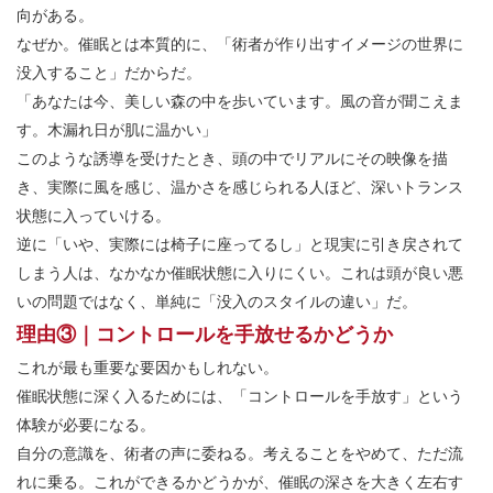
向がある。
なぜか。催眠とは本質的に、「術者が作り出すイメージの世界に
没入すること」だからだ。
「あなたは今、美しい森の中を歩いています。風の音が聞こえま
す。木漏れ日が肌に温かい」
このような誘導を受けたとき、頭の中でリアルにその映像を描
き、実際に風を感じ、温かさを感じられる人ほど、深いトランス
状態に入っていける。
逆に「いや、実際には椅子に座ってるし」と現実に引き戻されて
しまう人は、なかなか催眠状態に入りにくい。これは頭が良い悪
いの問題ではなく、単純に「没入のスタイルの違い」だ。
理由③｜コントロールを手放せるかどうか
これが最も重要な要因かもしれない。
催眠状態に深く入るためには、「コントロールを手放す」という
体験が必要になる。
自分の意識を、術者の声に委ねる。考えることをやめて、ただ流
れに乗る。これができるかどうかが、催眠の深さを大きく左右す