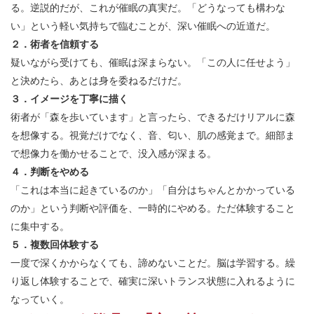
る。逆説的だが、これが催眠の真実だ。「どうなっても構わな
い」という軽い気持ちで臨むことが、深い催眠への近道だ。
２．術者を信頼する
疑いながら受けても、催眠は深まらない。「この人に任せよう」
と決めたら、あとは身を委ねるだけだ。
３．イメージを丁寧に描く
術者が「森を歩いています」と言ったら、できるだけリアルに森
を想像する。視覚だけでなく、音、匂い、肌の感覚まで。細部ま
で想像力を働かせることで、没入感が深まる。
４．判断をやめる
「これは本当に起きているのか」「自分はちゃんとかかっている
のか」という判断や評価を、一時的にやめる。ただ体験すること
に集中する。
５．複数回体験する
一度で深くかからなくても、諦めないことだ。脳は学習する。繰
り返し体験することで、確実に深いトランス状態に入れるように
なっていく。