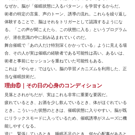
なぜか。脳が「催眠状態に入るパターン」を学習するからだ。
術者の特定の言葉、声のトーン、誘導の流れ。これらを繰り返し
体験することで、脳はそれをトリガーとして認識するようにな
る。「この声が聞こえたら、この状態に入る」というプログラム
が、潜在意識の中に刻み込まれていくのだ。
舞台催眠で「あの人だけ特別深くかかっている」ように見える場
合、その人が実は催眠の経験者である可能性は高い。あるいは、
術者と事前にセッションを重ねていた可能性もある。
これは「やらせ」ではない。脳の学習メカニズムを利用した、正
当な催眠技術だ。
理由⑥｜その日の心身のコンディション
見落とされがちだが、実はこれも非常に重要な要因だ。
疲れているとき、お酒を少し飲んでいるとき、体がほぐれている
とき。こういった状態のときは、催眠状態に入りやすい。脳が既
にリラックスモードに入っているため、催眠誘導がスムーズに機
能しやすくなる。
逆に、緊張しているとき、睡眠不足のとき、何か心配事があると