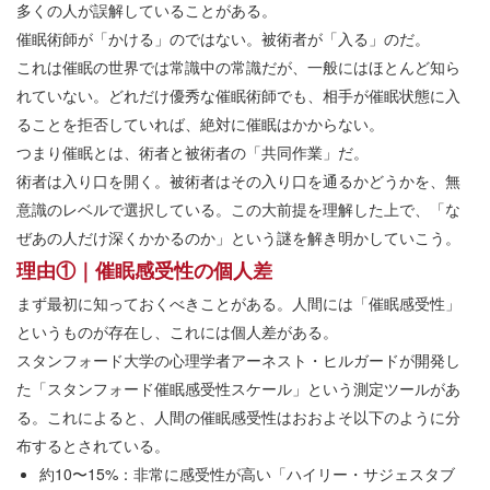
多くの人が誤解していることがある。
催眠術師が「かける」のではない。被術者が「入る」のだ。
これは催眠の世界では常識中の常識だが、一般にはほとんど知ら
れていない。どれだけ優秀な催眠術師でも、相手が催眠状態に入
ることを拒否していれば、絶対に催眠はかからない。
つまり催眠とは、術者と被術者の「共同作業」だ。
術者は入り口を開く。被術者はその入り口を通るかどうかを、無
意識のレベルで選択している。この大前提を理解した上で、「な
ぜあの人だけ深くかかるのか」という謎を解き明かしていこう。
理由①｜催眠感受性の個人差
まず最初に知っておくべきことがある。人間には「催眠感受性」
というものが存在し、これには個人差がある。
スタンフォード大学の心理学者アーネスト・ヒルガードが開発し
た「スタンフォード催眠感受性スケール」という測定ツールがあ
る。これによると、人間の催眠感受性はおおよそ以下のように分
布するとされている。
約10〜15%：非常に感受性が高い「ハイリー・サジェスタブ