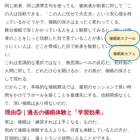
同じ術者、同じ誘導文句を使っても、被術者が術者に対して「こ
の人は信頼できる」「この人に任せて大丈夫」という安心感を持
っているかどうかで、催眠の深さはまったく変わってくる。
舞台催眠で深くかかっている人をよく観察してみると、彼らは術
者のことをじっと信頼した目で見ていることが多い。一方、かか
催眠術スクール
りにくい人は、どこか警戒した目で術者を観察していることが多
催眠術カフェ
い。
これは意識的な選択ではなく、無意識レベルの反応だ。初対面の
人間に対して、どれだけ心を開けるか。その差が、催眠の深さと
して現れる。
だからこそ、本格的な催眠療法では、最初のセッションで長い時
間をかけてラポールを築くことを最優先にする。信頼関係なくし
て、深い催眠はあり得ないのだ。
理由⑤｜過去の催眠体験と「学習効果」
実は、催眠は「練習すれば上手くなる」ものだ。
初めて催眠を体験する人よりも、何度も体験している人の方が、
圧倒的に深く、速くトランス状態に入ることができる。