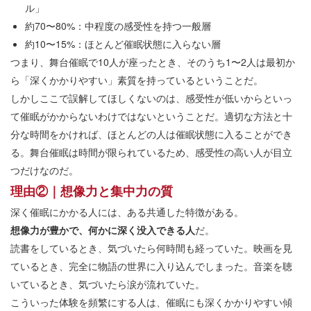
ル」
約70〜80%：中程度の感受性を持つ一般層
約10〜15%：ほとんど催眠状態に入らない層
つまり、舞台催眠で10人が座ったとき、そのうち1〜2人は最初か
ら「深くかかりやすい」素質を持っているということだ。
しかしここで誤解してほしくないのは、感受性が低いからといっ
て催眠がかからないわけではないということだ。適切な方法と十
分な時間をかければ、ほとんどの人は催眠状態に入ることができ
る。舞台催眠は時間が限られているため、感受性の高い人が目立
つだけなのだ。
理由②｜想像力と集中力の質
深く催眠にかかる人には、ある共通した特徴がある。
想像力が豊かで、何かに深く没入できる人
だ。
読書をしているとき、気づいたら何時間も経っていた。映画を見
ているとき、完全に物語の世界に入り込んでしまった。音楽を聴
いているとき、気づいたら涙が流れていた。
こういった体験を頻繁にする人は、催眠にも深くかかりやすい傾