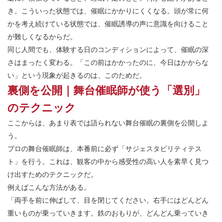
き。こういった状態では、催眠にかかりにくくなる。頭が常に何
かを考え続けている状態では、催眠誘導の声に意識を向けること
が難しくなるからだ。
同じ人間でも、体験する日のコンディションによって、催眠の深
さはまったく変わる。「この前はかかったのに、今日はかからな
い」という現象が起きるのは、このためだ。
裏側を公開｜舞台催眠師が使う「選別」
のテクニック
ここからは、あまり表では語られない舞台催眠の裏側を公開しよ
う。
プロの舞台催眠師は、本番前に必ず「サジェスタビリティテス
ト」を行う。これは、観客の中から感受性の高い人を素早く見つ
け出すためのテクニックだ。
例えばこんな方法がある。
「両手を前に伸ばして、目を閉じてください。右手にはどんどん
重いものが乗っていきます。鉄のおもりが、どんどん乗っていき