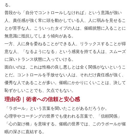
る。
普段から「自分でコントロールしなければ」という意識が強い
人、責任感が強く常に頭を動かしている人、人に弱みを見せるこ
とが苦手な人。こういったタイプの人は、催眠状態に入ることに
無意識に抵抗してしまう傾向がある。
一方、人に身を委ねることができる人、リラックスすることが得
意な人、「なるようになる」という感覚を持てる人は、スムーズ
に深いトランス状態に入っていける。
面白いのは、これは性格の良し悪しとは全く関係がないというこ
とだ。コントロールを手放せない人は、それだけ責任感が強く、
優秀な人であることが多い。催眠にかかりにくいことは、決して
恥ずかしいことでも、欠点でもない。
理由④｜術者への信頼と安心感
「ラポール」という言葉を聞いたことがあるだろうか。
心理学やコーチングの世界でも使われる言葉で、「信頼関係」
「心の架け橋」を意味する。催眠の世界では、このラポールが催
眠の深さに直結する。