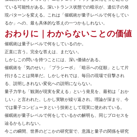
ている可能性がある。深いトランス状態での暗示が、遺伝子の発
現パターンを変える。これは「催眠術が量子レベルで何をしてい
るか」への、最も具体的な答えの一つかもしれない。
おわりに｜わからないことの価値
催眠術は量子レベルで何をしているのか。
正直に言う。完全な答えは、まだない。
しかしこの問いを持つことには、深い価値がある。
催眠術を「気のせい」「プラシーボ」「暗示への従順」として片
付けることは簡単だ。しかしそれでは、毎日の現場で目撃され
る、説明しきれない変化への説明にならない。
量子力学も「観測が現実を変える」という発見を、最初は「おか
しい」と言われた。しかし実験が繰り返され、理論が深まり、今
では量子コンピュータという技術として現実に使われている。
催眠術が量子レベルで何をしているかの解明も、同じプロセスを
辿るかもしれない。
今この瞬間、世界のどこかの研究室で、意識と量子の関係を研究