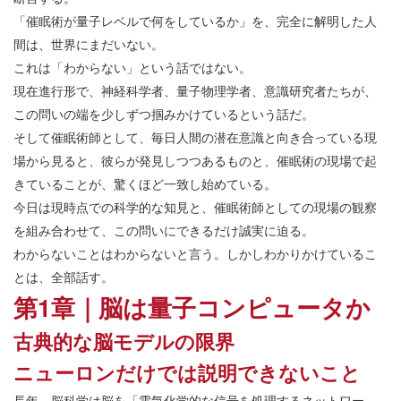
「催眠術が量子レベルで何をしているか」を、完全に解明した人
間は、世界にまだいない。
これは「わからない」という話ではない。
現在進行形で、神経科学者、量子物理学者、意識研究者たちが、
この問いの端を少しずつ掴みかけているという話だ。
そして催眠術師として、毎日人間の潜在意識と向き合っている現
場から見ると、彼らが発見しつつあるものと、催眠術の現場で起
きていることが、驚くほど一致し始めている。
今日は現時点での科学的な知見と、催眠術師としての現場の観察
を組み合わせて、この問いにできるだけ誠実に迫る。
わからないことはわからないと言う。しかしわかりかけているこ
とは、全部話す。
第1章｜脳は量子コンピュータか
古典的な脳モデルの限界
ニューロンだけでは説明できないこと
長年、脳科学は脳を「電気化学的な信号を処理するネットワー