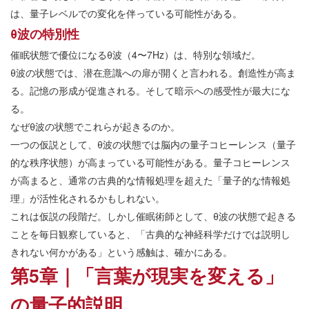
は、量子レベルでの変化を伴っている可能性がある。
θ波の特別性
催眠状態で優位になるθ波（4〜7Hz）は、特別な領域だ。
θ波の状態では、潜在意識への扉が開くと言われる。創造性が高ま
る。記憶の形成が促進される。そして暗示への感受性が最大にな
る。
なぜθ波の状態でこれらが起きるのか。
一つの仮説として、θ波の状態では脳内の量子コヒーレンス（量子
的な秩序状態）が高まっている可能性がある。量子コヒーレンス
が高まると、通常の古典的な情報処理を超えた「量子的な情報処
理」が活性化されるかもしれない。
これは仮説の段階だ。しかし催眠術師として、θ波の状態で起きる
ことを毎日観察していると、「古典的な神経科学だけでは説明し
きれない何かがある」という感触は、確かにある。
第5章｜「言葉が現実を変える」
の量子的説明