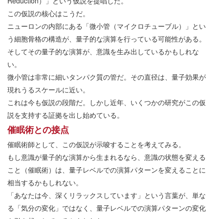
Reduction）」という仮説を提唱した。
この仮説の核心はこうだ。
ニューロンの内部にある「微小管（マイクロチューブル）」とい
う細胞骨格の構造が、量子的な演算を行っている可能性がある。
そしてその量子的な演算が、意識を生み出しているかもしれな
い。
微小管は非常に細いタンパク質の管だ。その直径は、量子効果が
現れうるスケールに近い。
これは今も仮説の段階だ。しかし近年、いくつかの研究がこの仮
説を支持する証拠を出し始めている。
催眠術との接点
催眠術師として、この仮説が示唆することを考えてみる。
もし意識が量子的な演算から生まれるなら、意識の状態を変える
こと（催眠術）は、量子レベルでの演算パターンを変えることに
相当するかもしれない。
「あなたは今、深くリラックスしています」という言葉が、単な
る「気分の変化」ではなく、量子レベルでの演算パターンの変化