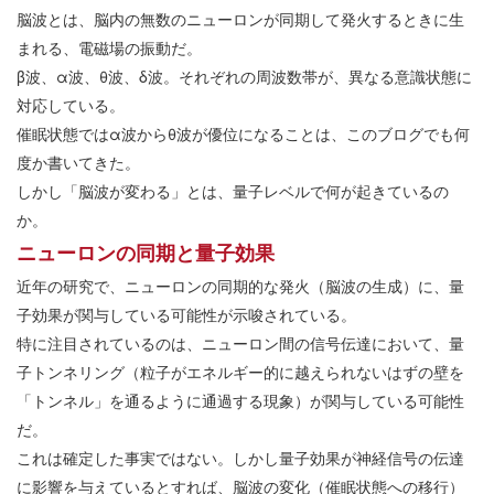
脳波とは、脳内の無数のニューロンが同期して発火するときに生
まれる、電磁場の振動だ。
β波、α波、θ波、δ波。それぞれの周波数帯が、異なる意識状態に
対応している。
催眠状態ではα波からθ波が優位になることは、このブログでも何
度か書いてきた。
しかし「脳波が変わる」とは、量子レベルで何が起きているの
か。
ニューロンの同期と量子効果
近年の研究で、ニューロンの同期的な発火（脳波の生成）に、量
子効果が関与している可能性が示唆されている。
特に注目されているのは、ニューロン間の信号伝達において、量
子トンネリング（粒子がエネルギー的に越えられないはずの壁を
「トンネル」を通るように通過する現象）が関与している可能性
だ。
これは確定した事実ではない。しかし量子効果が神経信号の伝達
に影響を与えているとすれば、脳波の変化（催眠状態への移行）