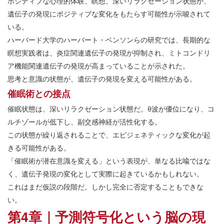
ポジティブな心理的体験、瞑想、深いリラクゼーション状態が、
遺伝子の発現にポジティブな変化をもたらす可能性が示唆されて
いる。
ハーバード大学のハーバート・ベンソンらの研究では、長期的な
瞑想実践者は、炎症関連遺伝子の発現が抑制され、ミトコンドリ
ア機能関連遺伝子の発現が高まっていることが示された。
思考と意識の状態が、遺伝子の発現を変える可能性がある。
催眠術との接点
催眠状態は、深いリラクゼーション状態だ。θ波が優位になり、コ
ルチゾールが低下し、副交感神経が活性化する。
この状態が繰り返されることで、エピジェネティックな変化が起
きる可能性がある。
「催眠術が潜在意識を変える」という表現が、単なる比喩ではな
く、遺伝子発現の変化として実際に起きているかもしれない。
これはまだ仮説の段階だ。しかし完全に否定することもできな
い。
第4章｜予測符号化という脳の現