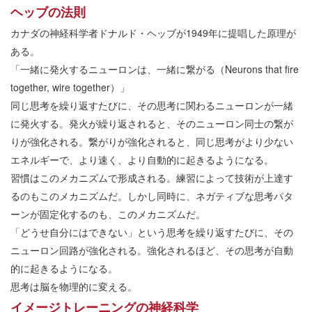
ヘッブの法則
カナダの神経科学者ドナルド・ヘッブが1949年に提唱した原理が
ある。
「一緒に発火するニューロンは、一緒に繋がる（Neurons that fire
together, wire together）」
同じ思考を繰り返すたびに、その思考に関わるニューロンが一緒
に発火する。発火が繰り返されると、そのニューロン同士の繋が
りが強化される。繋がりが強化されると、同じ思考がより少ない
エネルギーで、より速く、より自動的に起きるようになる。
習慣はこのメカニズムで形成される。練習によって技術が上達す
るのもこのメカニズムだ。しかし同時に、ネガティブな思考パタ
ーンが固定化するのも、このメカニズムだ。
「どうせ自分にはできない」という思考を繰り返すたびに、その
ニューロン回路が強化される。強化されるほど、その思考が自動
的に起きるようになる。
思考は脳を物理的に変える。
イメージトレーニングの神経科学