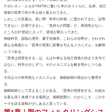
ナポレオン・ヒルが1937年に書いた本のタイトルだ。以来、自己
啓発の世界で何十年も繰り返されてきた。
しかしこの言葉は、長い間「科学の外側」に置かれてきた。証明
できない。計測できない。「気持ちの問題」だ。再現性がない。
ところが21世紀に入って、状況が変わってきた。
神経科学、認知心理学、量子生物学。これらの分野が、それぞれ
異なる角度から「思考が現実に影響を与えるメカニズム」を解明
しつつある。
「思考は現実化する」は、もはや単なる自己啓発の決まり文句で
はない。科学が少しずつ、そのメカニズムを解き明かしつつあ
る。
今日はその科学的なメカニズムを、催眠術師の視点から整理す
る。
催眠術師として言えることがある。「思考が現実化する」仕組み
を最も深く体感できる場所は、催眠状態だ。だからこそ、このテ
ーマを語る資格が少しあると思っている。
第1章｜脳のフィルタリングシス