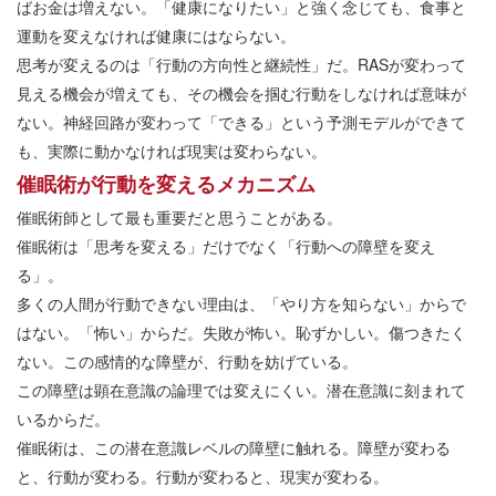
ばお金は増えない。「健康になりたい」と強く念じても、食事と
運動を変えなければ健康にはならない。
思考が変えるのは「行動の方向性と継続性」だ。RASが変わって
見える機会が増えても、その機会を掴む行動をしなければ意味が
ない。神経回路が変わって「できる」という予測モデルができて
も、実際に動かなければ現実は変わらない。
催眠術が行動を変えるメカニズム
催眠術師として最も重要だと思うことがある。
催眠術は「思考を変える」だけでなく「行動への障壁を変え
る」。
多くの人間が行動できない理由は、「やり方を知らない」からで
はない。「怖い」からだ。失敗が怖い。恥ずかしい。傷つきたく
ない。この感情的な障壁が、行動を妨げている。
この障壁は顕在意識の論理では変えにくい。潜在意識に刻まれて
いるからだ。
催眠術は、この潜在意識レベルの障壁に触れる。障壁が変わる
と、行動が変わる。行動が変わると、現実が変わる。