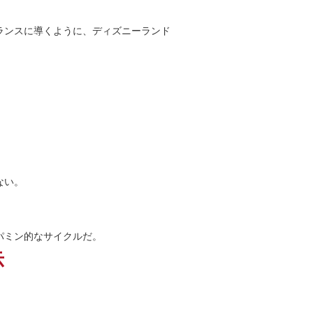
ランスに導くように、ディズニーランド
ない。
パミン的なサイクルだ。
示