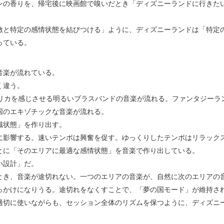
ンの香りを、帰宅後に映画館で嗅いだとき「ディズニーランドに行きた
激と特定の感情状態を結びつける」ように、ディズニーランドは「特定
っている。
音楽が流れている。
く違う。
メリカを感じさせる明るいブラスバンドの音楽が流れる。ファンタジーラ
国のエキゾチックな音楽が流れる。
識状態」を作り出す。
に影響する。速いテンポは興奮を促す。ゆっくりしたテンポはリラック
とに「そのエリアに最適な感情状態」を音楽で作り出している。
い設計」だ。
とき、音楽が途切れない。一つのエリアの音楽が、自然に次のエリアの
っかけになりうる。途切れをなくすことで、「夢の国モード」が維持さ
適切に使いながらも、セッション全体のリズムを保つように、ディズニ