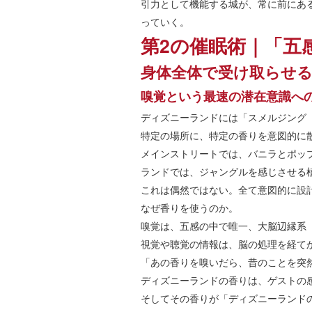
引力として機能する城が、常に前にあ
っていく。
第2の催眠術｜「五
身体全体で受け取らせ
嗅覚という最速の潜在意識へ
ディズニーランドには「スメルジング（S
特定の場所に、特定の香りを意図的に
メインストリートでは、バニラとポッ
ランドでは、ジャングルを感じさせる
これは偶然ではない。全て意図的に設
なぜ香りを使うのか。
嗅覚は、五感の中で唯一、大脳辺縁系
視覚や聴覚の情報は、脳の処理を経て
「あの香りを嗅いだら、昔のことを突
ディズニーランドの香りは、ゲストの
そしてその香りが「ディズニーランド