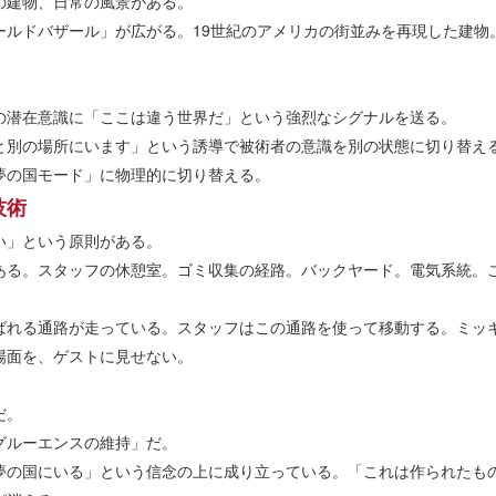
の建物、日常の風景がある。
ールドバザール」が広がる。19世紀のアメリカの街並みを再現した建物
の潜在意識に「ここは違う世界だ」という強烈なシグナルを送る。
と別の場所にいます」という誘導で被術者の意識を別の状態に切り替え
夢の国モード」に物理的に切り替える。
技術
い」という原則がある。
ある。スタッフの休憩室。ゴミ収集の経路。バックヤード。電気系統。
ばれる通路が走っている。スタッフはこの通路を使って移動する。ミッ
場面を、ゲストに見せない。
だ。
グルーエンスの維持」だ。
夢の国にいる」という信念の上に成り立っている。「これは作られたも