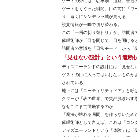
ゲートの外には、駐車場、道路、普通
ゲートをくぐった瞬間、目の前に「ワ
り。遠くにシンデレラ城が見える。
視覚情報が一瞬で切り替わる。
この「一瞬の切り替わり」が、訪問者
催眠術師が「目を閉じて、目を開ける
訪問者の意識を「日常モード」から「
「見せない設計」という遮断
ディズニーランドの設計には「見せな
ゲストの目に入ってはいけないものが
されている。
地下には「ユーティリティドア」と呼
クターが「表の世界」で突然脱ぎ出す
なぜここまで徹底するのか。
「魔法が壊れる瞬間」を作らないため
催眠術師として言えば、これは「コン
ディズニーランドという「体験」は「