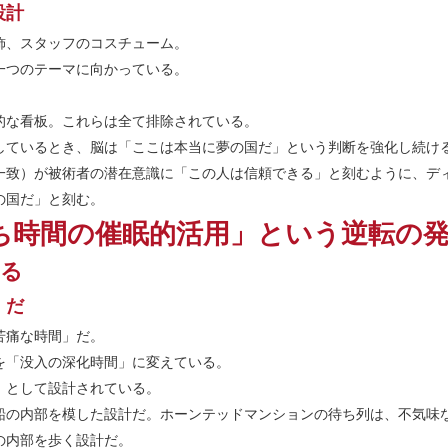
設計
飾、スタッフのコスチューム。
一つのテーマに向かっている。
的な看板。これらは全て排除されている。
しているとき、脳は「ここは本当に夢の国だ」という判断を強化し続け
一致）が被術者の潜在意識に「この人は信頼できる」と刻むように、デ
の国だ」と刻む。
ち時間の催眠的活用」という逆転の
える
」だ
苦痛な時間」だ。
を「没入の深化時間」に変えている。
」として設計されている。
船の内部を模した設計だ。ホーンテッドマンションの待ち列は、不気味
の内部を歩く設計だ。