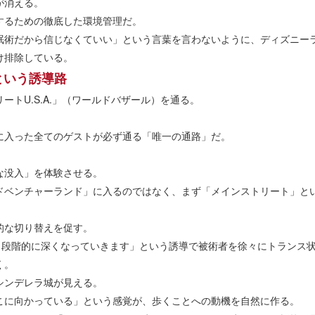
が消える。
するための徹底した環境管理だ。
眠術だから信じなくていい」という言葉を言わないように、ディズニー
け排除している。
」という誘導路
トU.S.A.」（ワールドバザール）を通る。
に入った全てのゲストが必ず通る「唯一の通路」だ。
な没入」を体験させる。
ドベンチャーランド」に入るのではなく、まず「メインストリート」と
的な切り替えを促す。
ら、段階的に深くなっていきます」という誘導で被術者を徐々にトランス
く。
シンデレラ城が見える。
こに向かっている」という感覚が、歩くことへの動機を自然に作る。