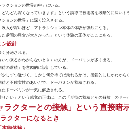
トラクションの世界の中」にいる。
、どんどん深くなっていきます」という誘導で被術者を段階的に深いト
クションの世界」に深く没入させる。
。没入が深いほど、アトラクション本体の体験が強烈になる。
った瞬間の興奮が大きかった」という体験の正体がここにある。
ミン設計
多く分泌される。
（いつ来るかわからないとき）の方が、ドーパミンが多く出る。
期待の蓄積」を意図的に設計している。
が少しずつ近づく。しかし何分待てば乗れるかは、感覚的にしかわから
期待と不確実性のあいだで、ドーパミンが蓄積される。
れたドーパミンが一気に解放される。
乗りたい」という感覚の正体は、この「期待の蓄積とその解放」のドー
ャラクターとの接触」という直接暗
ャラクターになるとき
「本物体験」