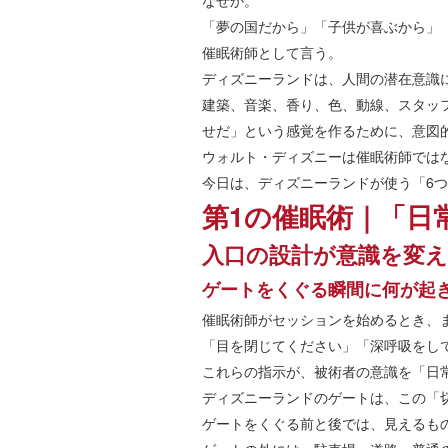
なぜか。
「夢の国だから」「子供が喜ぶから」
催眠術師として言う。
ディズニーランドは、人間の潜在意識
建築、音楽、香り、色、動線、スタッ
せだ」という感覚を作るために、意図
ウォルト・ディズニーは催眠術師では
今日は、ディズニーランドが使う「6
第1の催眠術｜「日
入口の設計が意識を変
ゲートをくぐる瞬間に何が起
催眠術師がセッションを始めるとき、
「目を閉じてください」「深呼吸をし
これらの指示が、被術者の意識を「日
ディズニーランドのゲートは、この「
ゲートをくぐる前と後では、見えるも