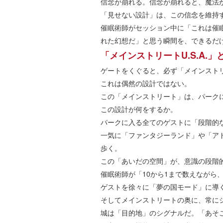
信念が崩れる。信念が崩れると、魔法
「見せない設計」は、この信念を維持
催眠術師がセッション中に「これは催
れた幻想だ」と思う瞬間を、できるだ
「メインストリートU.S.A.
ゲートをくぐると、必ず「メインストリー
これは偶然の設計ではない。
この「メインストリート」は、パーク
この設計が何をするか。
パークに入る全てのゲストに「段階的
一気に「ファンタジーランド」や「ア
歩く。
この「あいだの空間」が、意識の段階
催眠術師が「10から1まで数えなが
ゲストを徐々に「夢の国モード」に導
そしてメインストリートの奥に、常に
城は「目的地」のシグナルだ。「あそ