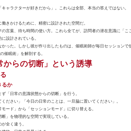
「キャラクターが好きだから」。これらは全部、本当の答えではない。
に働きかけるために、精密に設計された空間だ。
フの言葉、待ち時間の使い方。これら全てが、訪問者の潜在意識に「こ
的に設計されている。
なかった。しかし彼が作り出したものは、催眠術師が毎日セッションで
つの催眠術」を解剖する。
常からの切断」という誘導
える
きるか
まず「日常の意識状態からの切断」を行う。
てください」「今日の日常のことは、一旦脇に置いてください」。
常モード」から「セッションモード」に切り替える。
切断」を物理的な空間で実現している。
のが全く違う。