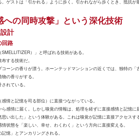
る。ゲストは「引かれる」ように歩く。引かれながら歩くとき、抵抗が
感への同時攻撃」という深化技術
る設計
の回路
MELLITIZER）」と呼ばれる技術がある。
散布する技術だ。
プコーンの香りが漂う。ホーンテッドマンションの近くでは、独特の「
植物の香りがする。
計されている。
（感情と記憶を司る部位）に直接つながっている。
から感情に届く。しかし嗅覚の情報は、処理を経ずに直接感情と記憶に
然思い出した」という体験がある。これは嗅覚が記憶に直接アクセスす
感情状態を「楽しい、幸せ、わくわく」という方向に直接変える。
の記憶」とアンカリングされる。