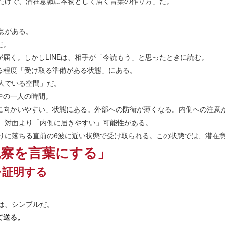
トだけで、潜在意識に本物として届く言葉の作り方」だ。
う点がある。
だ。
届く。しかしLINEは、相手が「今読もう」と思ったときに読む。
る程度「受け取る準備がある状態」にある。
一人でいる空間」だ。
中の一人の時間。
に向かいやすい」状態にある。外部への防衛が薄くなる。内側への注意
は、対面より「内側に届きやすい」可能性がある。
眠りに落ちる直前のθ波に近い状態で受け取られる。この状態では、潜在
観察を言葉にする」
を証明する
クは、シンプルだ。
て送る。