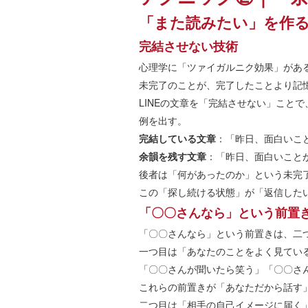
「また読みたい」を作
完結させない技術
心理学に「ツァイガルニク効果」があ
未完了のことが、完了したことより記
LINEの文章を「完結させない」こと
例を出す。
完結している文章
：「昨日、面白いこ
余韻を残す文章
：「昨日、面白いこと
後者は「何があったのか」という未完
この「探し続ける状態」が「返信した
「〇〇さんなら」という前置
「〇〇さんなら」という前置きは、二
一つ目は「あなたのことをよく見てい
「〇〇さんが聞いたら笑う」「〇〇さ
これらの前置きが「あなただから話す
二つ目は「相手の自己イメージに届く