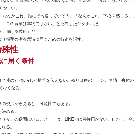
情もない。非言語のシグナルが届かない分、言葉の「本物かどうか」が
見えやすい。
」「なんかこれ、誰にでも送っていそう」「なんかこれ、下心を感じる」
が「この言葉は本物ではない」と感知したシグナルだ。
深く届ける技術」だ。
より相手の潜在意識に届くための技術を話す。
特殊性
識に届く条件
は全体の7〜38%しか情報を伝えない。残りは声のトーン、表情、身体
全てなくなる。
別の視点から見ると、可能性でもある。
を決める。
（今この瞬間にいること）」は、LINEでは直接届かない。しかし「
られる。