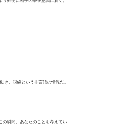
、より鮮明に相手の潜在意識に届く。
。
の動き、視線という非言語の情報だ。
今この瞬間、あなたのことを考えてい