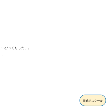
ごいびっくりした」。
」。
催眠術スクール