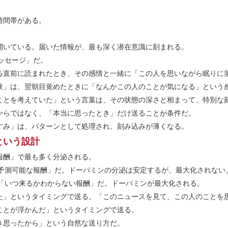
時間帯がある。
開いている。届いた情報が、最も深く潜在意識に刻まれる。
メッセージ」だ。
る直前に読まれたとき、その感情と一緒に「この人を思いながら眠りに
験」は、翌朝目覚めたときに「なんかこの人のことが気になる」という
ことを考えていた」という言葉は、その状態の深さと相まって、特別な
からではなく、「本当に思ったとき」だけ送ることが条件だ。
すみ」は、パターンとして処理され、刻み込みが薄くなる。
という設計
報酬」で最も多く分泌される。
「予測可能な報酬」だ。ドーパミンの分泌は安定するが、最大化されない
は「いつ来るかわからない報酬」だ。ドーパミンが最大化される。
た」というタイミングで送る。「このニュースを見て、この人のことを
ことが浮かんだ」というタイミングで送る。
き思ったから」という自然な送り方だ。