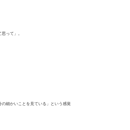
て思って」。
。
分の細かいことを見ている」という感覚