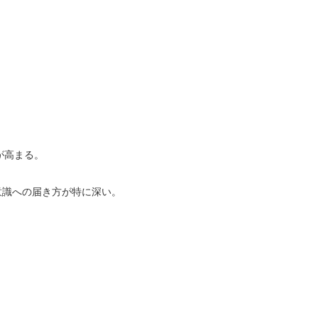
が高まる。
意識への届き方が特に深い。