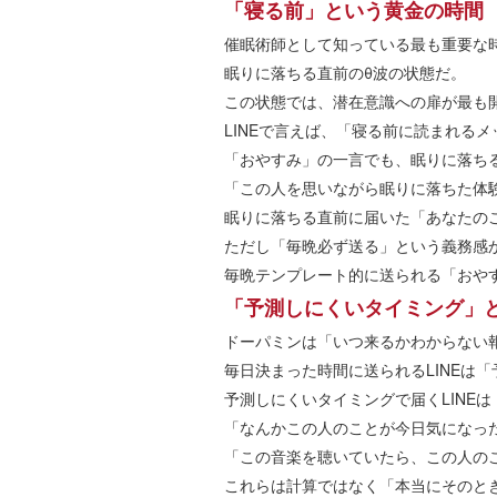
「寝る前」という黄金の時間
催眠術師として知っている最も重要な
眠りに落ちる直前のθ波の状態だ。
この状態では、潜在意識への扉が最も
LINEで言えば、「寝る前に読まれる
「おやすみ」の一言でも、眠りに落ち
「この人を思いながら眠りに落ちた体
眠りに落ちる直前に届いた「あなたの
ただし「毎晩必ず送る」という義務感
毎晩テンプレート的に送られる「おや
「予測しにくいタイミング」
ドーパミンは「いつ来るかわからない
毎日決まった時間に送られるLINEは
予測しにくいタイミングで届くLINE
「なんかこの人のことが今日気になっ
「この音楽を聴いていたら、この人の
これらは計算ではなく「本当にそのと