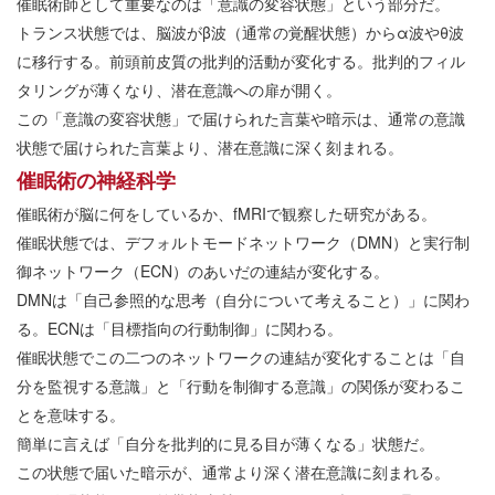
催眠術師として重要なのは「意識の変容状態」という部分だ。
トランス状態では、脳波がβ波（通常の覚醒状態）からα波やθ波
に移行する。前頭前皮質の批判的活動が変化する。批判的フィル
タリングが薄くなり、潜在意識への扉が開く。
この「意識の変容状態」で届けられた言葉や暗示は、通常の意識
状態で届けられた言葉より、潜在意識に深く刻まれる。
催眠術の神経科学
催眠術が脳に何をしているか、fMRIで観察した研究がある。
催眠状態では、デフォルトモードネットワーク（DMN）と実行制
御ネットワーク（ECN）のあいだの連結が変化する。
DMNは「自己参照的な思考（自分について考えること）」に関わ
る。ECNは「目標指向の行動制御」に関わる。
催眠状態でこの二つのネットワークの連結が変化することは「自
分を監視する意識」と「行動を制御する意識」の関係が変わるこ
とを意味する。
簡単に言えば「自分を批判的に見る目が薄くなる」状態だ。
この状態で届いた暗示が、通常より深く潜在意識に刻まれる。