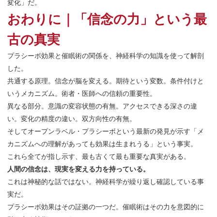
変化」だ。
おわりに｜「信念の力」という最
古の真実
プラシーボ効果と催眠術の関係を、神経科学の知識を使って解剖
した。
共通する原理。信念が脳を変える。期待という変数。条件付けと
いうメカニズム。術者・医師への信頼の重要性。
異なる部分。意識の変容状態の有無。アクセスできる深さの違
い。変化の精度の違い。双方向性の有無。
そしてオープンラベル・プラシーボという最新の発見が示す「メ
カニズムへの理解があっても効果は生まれうる」という事実。
これら全てが指し示す、最も古くて最も重要な真実がある。
人間の信念は、現実を変える力を持っている。
これは神秘的な話ではない。神経科学が繰り返し確認している事
実だ。
プラシーボ効果はその証拠の一つだ。催眠術はその力を意図的に