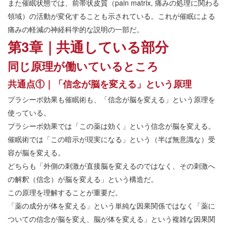
また催眠状態では、前帯状皮質（pain matrix, 痛みの処理に関わる
領域）の活動が変化することも示されている。これが催眠による
痛みの軽減の神経科学的な説明の一部だ。
第3章｜共通している部分
同じ原理が働いているところ
共通点①｜「信念が脳を変える」という原理
プラシーボ効果も催眠術も、「信念が脳を変える」という原理を
使っている。
プラシーボ効果では「この薬は効く」という信念が脳を変える。
催眠術では「この暗示が現実になる」という（半ば無意識な）受
容が脳を変える。
どちらも「外側の刺激が直接脳を変えるのではなく、その刺激へ
の解釈（信念）が脳を変える」という構造だ。
この原理を理解することが重要だ。
「薬の成分が体を変える」という単純な因果関係ではなく「薬に
ついての信念が脳を変え、脳が体を変える」という複雑な因果関