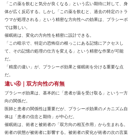
「この薬を飲むと気分が良くなる」という広い期待に対して、身
体が広く反応する。しかし「この薬を飲むと、過去の特定のトラ
ウマが処理される」という精密な方向性への効果は、プラシーボ
では難しい。
催眠術は、変化の方向性を精密に設計できる。
「この暗示で、特定の恐怖症の根っこにある記憶にアクセスし
て、その記憶の処理の仕方を変える」という精密な作業が可能
だ。
「精度の違い」が、プラシーボ効果と催眠術を分ける重要な点
だ。
違い④｜双方向性の有無
プラシーボ効果は、基本的に「患者が薬を受け取る」という一方
向の関係だ。
医師と患者の関係性は重要だが、プラシーボ効果のメカニズム自
体は「患者の信念と期待」が中心だ。
催眠術は、術者と被術者の「双方向の相互作用」から生まれる。
術者の状態が被術者に影響する。被術者の変化が術者の次の言葉