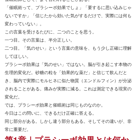
「催眠術って、プラシーボ効果でしょ」「要するに思い込みじゃ
ないですか」「信じたから効いた気がするだけで、実際には何も
変わっていない」。
この言葉を受けるたびに、二つのことを思う。
一つ目。その言葉は、半分正しい。
二つ目。「気のせい」という言葉の意味を、もう少し正確に理解
してほしい。
プラシーボ効果は「気のせい」ではない。脳が引き起こす本物の
生理的変化だ。砂糖の粒を「効果的な薬だ」と信じて飲んだと
き、脳内で実際にモルヒネに似た物質（エンドルフィン）が分泌
されることがある。痛みが実際に減る。これは測定できる現実の
変化だ。
では、プラシーボ効果と催眠術は同じものなのか。
今日はこの問いに、できるだけ正確に答える。
同じ部分がある。しかし違う部分もある。そしてその違いが、非
常に重要だ。
第1章｜プラシーボ効果とは何か