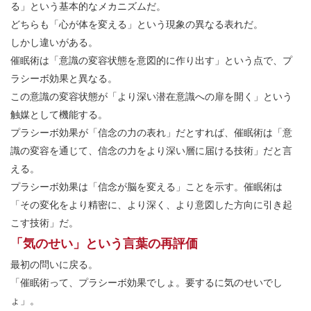
る」という基本的なメカニズムだ。
どちらも「心が体を変える」という現象の異なる表れだ。
しかし違いがある。
催眠術は「意識の変容状態を意図的に作り出す」という点で、プ
ラシーボ効果と異なる。
この意識の変容状態が「より深い潜在意識への扉を開く」という
触媒として機能する。
プラシーボ効果が「信念の力の表れ」だとすれば、催眠術は「意
識の変容を通じて、信念の力をより深い層に届ける技術」だと言
える。
プラシーボ効果は「信念が脳を変える」ことを示す。催眠術は
「その変化をより精密に、より深く、より意図した方向に引き起
こす技術」だ。
「気のせい」という言葉の再評価
最初の問いに戻る。
「催眠術って、プラシーボ効果でしょ。要するに気のせいでし
ょ」。