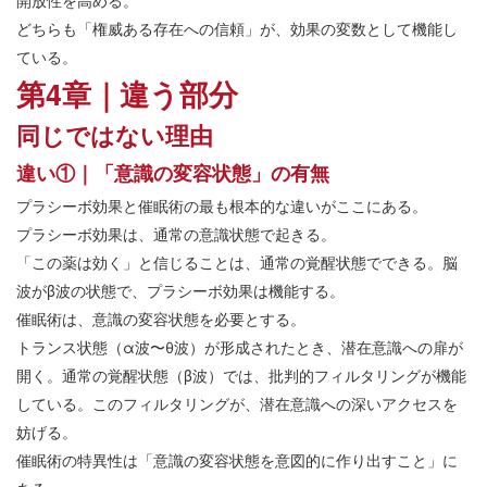
開放性を高める。
どちらも「権威ある存在への信頼」が、効果の変数として機能し
ている。
第4章｜違う部分
同じではない理由
違い①｜「意識の変容状態」の有無
プラシーボ効果と催眠術の最も根本的な違いがここにある。
プラシーボ効果は、通常の意識状態で起きる。
「この薬は効く」と信じることは、通常の覚醒状態でできる。脳
波がβ波の状態で、プラシーボ効果は機能する。
催眠術は、意識の変容状態を必要とする。
トランス状態（α波〜θ波）が形成されたとき、潜在意識への扉が
開く。通常の覚醒状態（β波）では、批判的フィルタリングが機能
している。このフィルタリングが、潜在意識への深いアクセスを
妨げる。
催眠術の特異性は「意識の変容状態を意図的に作り出すこと」に