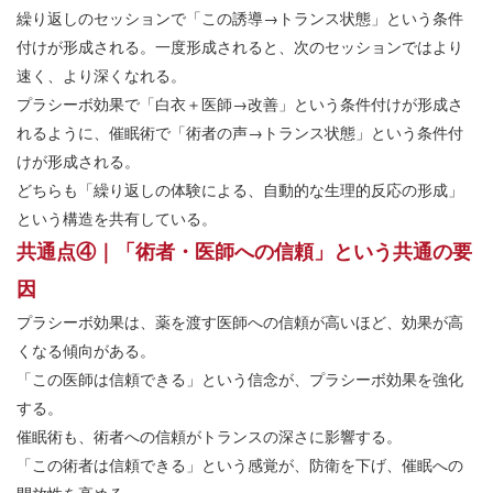
繰り返しのセッションで「この誘導→トランス状態」という条件
付けが形成される。一度形成されると、次のセッションではより
速く、より深くなれる。
プラシーボ効果で「白衣＋医師→改善」という条件付けが形成さ
れるように、催眠術で「術者の声→トランス状態」という条件付
けが形成される。
どちらも「繰り返しの体験による、自動的な生理的反応の形成」
という構造を共有している。
共通点④｜「術者・医師への信頼」という共通の要
因
プラシーボ効果は、薬を渡す医師への信頼が高いほど、効果が高
くなる傾向がある。
「この医師は信頼できる」という信念が、プラシーボ効果を強化
する。
催眠術も、術者への信頼がトランスの深さに影響する。
「この術者は信頼できる」という感覚が、防衛を下げ、催眠への