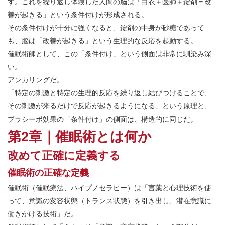
す。これを繰り返し体験した人間の脳は「白衣＋医師＋錠剤＝改
善が起きる」という条件付けが形成される。
その条件付けが十分に強くなると、錠剤の中身が砂糖であって
も、脳は「改善が起きる」という生理的な反応を起動する。
催眠術師として、この「条件付け」という側面は非常に馴染み深
い。
アンカリングだ。
「特定の刺激と特定の生理的反応を繰り返し結びつけることで、
その刺激が来るだけで反応が起きるようになる」という原理と、
プラシーボ効果の「条件付け」の側面は、構造的に同じだ。
第2章｜催眠術とは何か
改めて正確に定義する
催眠術の正確な定義
催眠術（催眠療法、ハイプノセラピー）は「言葉と心理技術を使
って、意識の変容状態（トランス状態）を引き出し、潜在意識に
働きかける技術」だ。