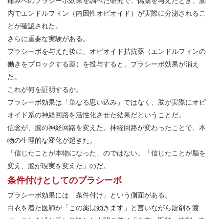
痛みへのプラシーボ効果を調べた研究で、偽薬を与えたとき、脳
内でエンドルフィン（内因性オピオイド）が実際に分泌されるこ
とが確認された。
さらに重要な実験がある。
プラシーボを与えた後に、オピオイド拮抗薬（エンドルフィンの
働きをブロックする薬）を投与すると、プラシーボ効果が消え
た。
これが何を証明するか。
プラシーボ効果は「単なる思い込み」ではなく、脳が実際にオピ
オイド系の神経回路を活性化させた結果だということだ。
信念が、脳の神経回路を変えた。神経回路が変わったことで、本
物の生理的な変化が起きた。
「信じたことが本物になった」のではない。「信じたことが脳を
変え、脳が現実を変えた」のだ。
条件付けとしてのプラシーボ
プラシーボ効果には「条件付け」という側面がある。
白衣を着た医師が「この薬は効きます」と言いながら錠剤を渡