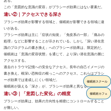
ある。
この「意図的な意識の変容」がプラシーボ効果にはない要素だ。
違い②｜アクセスできる深さ
プラシーボ効果が影響する領域と、催眠術が影響できる領域に違
いがある。
プラシーボ効果は主に「症状の知覚」「免疫系の一部」「痛みの
処理」などに影響することが示されている。しかし「深い潜在意
識のプログラムの書き換え」へのプラシーボ効果は、限定的だ。
催眠術は「意識の変容状態」を通じて、より深い潜在意識の層に
アクセスする。
過去のトラウマ記憶への安全なアクセス。長年の自己イメージの
書き換え。根深い恐怖症の根っこへのアクセス。これらはプラシ
ーボ効果では達成しにくい領域だ。
催眠術スクール
催眠術が扱える「深さ」が、プラシーボ効果と異なる。
違い③｜「意図した変化」の精度
催眠術カフェ
プラシーボ効果は、効果の方向性を精密にコントロールすること
が難しい。