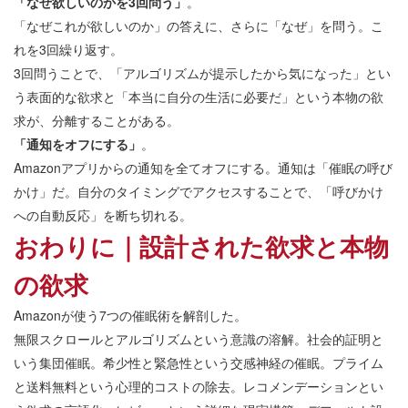
「なぜ欲しいのかを3回問う」
。
「なぜこれが欲しいのか」の答えに、さらに「なぜ」を問う。こ
れを3回繰り返す。
3回問うことで、「アルゴリズムが提示したから気になった」とい
う表面的な欲求と「本当に自分の生活に必要だ」という本物の欲
求が、分離することがある。
「通知をオフにする」
。
Amazonアプリからの通知を全てオフにする。通知は「催眠の呼び
かけ」だ。自分のタイミングでアクセスすることで、「呼びかけ
への自動反応」を断ち切れる。
おわりに｜設計された欲求と本物
の欲求
Amazonが使う7つの催眠術を解剖した。
無限スクロールとアルゴリズムという意識の溶解。社会的証明と
いう集団催眠。希少性と緊急性という交感神経の催眠。プライム
と送料無料という心理的コストの除去。レコメンデーションとい