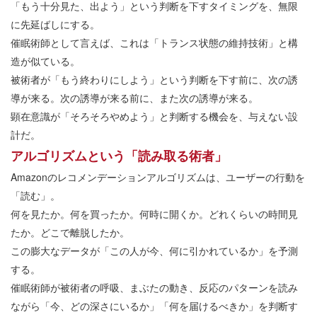
「もう十分見た、出よう」という判断を下すタイミングを、無限
に先延ばしにする。
催眠術師として言えば、これは「トランス状態の維持技術」と構
造が似ている。
被術者が「もう終わりにしよう」という判断を下す前に、次の誘
導が来る。次の誘導が来る前に、また次の誘導が来る。
顕在意識が「そろそろやめよう」と判断する機会を、与えない設
計だ。
アルゴリズムという「読み取る術者」
Amazonのレコメンデーションアルゴリズムは、ユーザーの行動を
「読む」。
何を見たか。何を買ったか。何時に開くか。どれくらいの時間見
たか。どこで離脱したか。
この膨大なデータが「この人が今、何に引かれているか」を予測
する。
催眠術師が被術者の呼吸、まぶたの動き、反応のパターンを読み
ながら「今、どの深さにいるか」「何を届けるべきか」を判断す