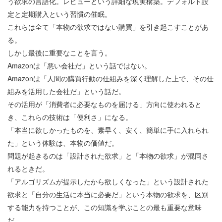
う欲求の言語化。レビューという詳細な現実構築。デフォルト設
定と定期購入という習慣の催眠。
これらは全て「本物の欲求ではない購買」を引き起こすことがあ
る。
しかし最後に重要なことを言う。
Amazonは「悪い会社だ」という話ではない。
Amazonは「人間の購買行動の仕組みを深く理解した上で、その仕
組みを活用した会社だ」という話だ。
その活用が「消費者に必要なものを届ける」方向に使われると
き、これらの技術は「便利さ」になる。
「本当に欲しかったものを、素早く、安く、簡単に手に入れられ
た」という体験は、本物の価値だ。
問題が起きるのは「設計された欲求」と「本物の欲求」が混同さ
れるときだ。
「アルゴリズムが提示したから欲しくなった」という設計された
欲求と「自分の生活に本当に必要だ」という本物の欲求を、区別
する能力を持つことが、この知識を学ぶことの最も重要な意味
だ。