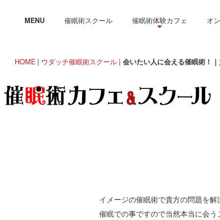
MENU
催眠術スクール
催眠術体験カフェ
オ
HOME
|
ウダッチ催眠術スクール
|
会いたい人に会える催眠術！｜
イメージの催眠術で貴方の問題を解
催眠での事ですので当然本当に会う