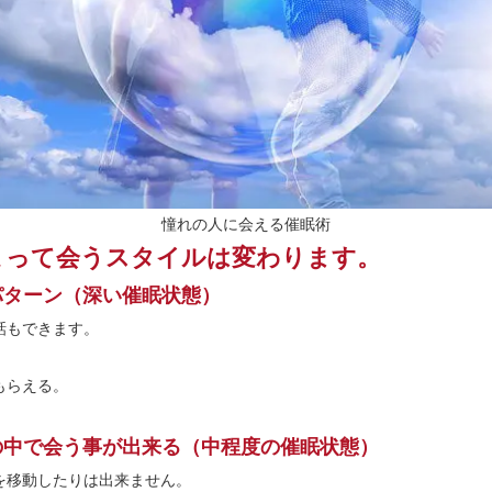
憧れの人に会える催眠術
よって会うスタイルは変わります。
パターン（深い催眠状態）
話もできます。
もらえる。
の中で会う事が出来る（中程度の催眠状態）
を移動したりは出来ません。