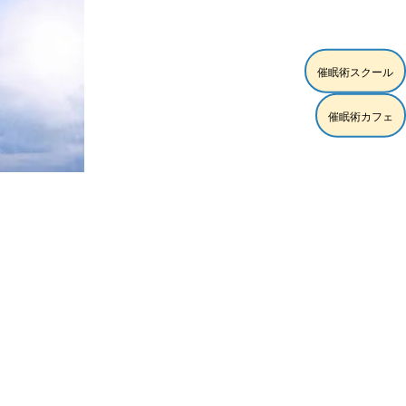
催眠術スクール
催眠術カフェ