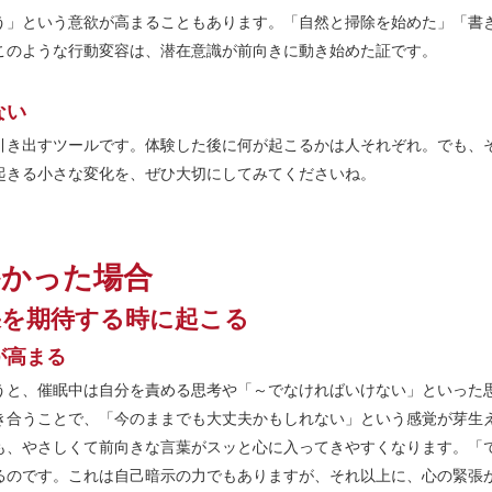
う」という意欲が高まることもあります。「自然と掃除を始めた」「書
このような行動変容は、潜在意識が前向きに動き始めた証です。
ない
引き出すツールです。体験した後に何が起こるかは人それぞれ。でも、
起きる小さな変化を、ぜひ大切にしてみてくださいね。
かかった場合
果を期待する時に起こる
が高まる
うと、催眠中は自分を責める思考や「～でなければいけない」といった
き合うことで、「今のままでも大丈夫かもしれない」という感覚が芽生
も、やさしくて前向きな言葉がスッと心に入ってきやすくなります。「
るのです。これは自己暗示の力でもありますが、それ以上に、心の緊張