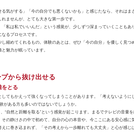
せる気がする」「今の自分でも悪くないかも」と感じたなら、それはま
しれませんが、とても大きな第一歩です。
、「私は私でいいんだ」という感覚が、少しずつ深まっていくこともあ
になるプロセスです。
少し縮めてくれるもの。体験のあとは、ぜひ「今の自分」を優しく見つ
値と魅力が眠っています。
ープから抜け出せる
離をとる
としてもかえって強くなってしまうことがあります。「考えないように
経験がある方も多いのではないでしょうか。
く、“自然と距離を取る”という感覚が起こります。まるでテレビの音量
、その静けさの中で初めて、自分の心の本音や、今ここにある安心感に
考えに巻き込まれず、「その考えから一歩離れても大丈夫」と心が感じ