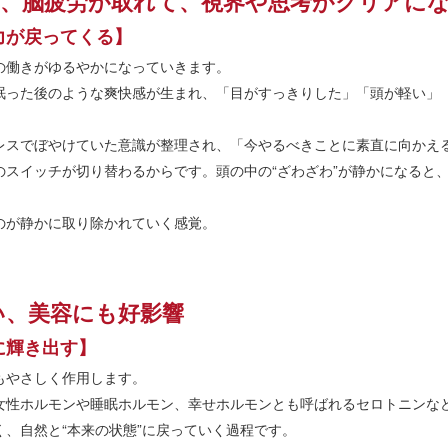
り、脳疲労が取れて、視界や思考がクリアに
力が戻ってくる】
の働きがゆるやかになっていきます。
眠った後のような爽快感が生まれ、「目がすっきりした」「頭が軽い」
レスでぼやけていた意識が整理され、「今やるべきことに素直に向かえ
のスイッチが切り替わるからです。頭の中の“ざわざわ”が静かになると
のが静かに取り除かれていく感覚。
い、美容にも好影響
に輝き出す】
もやさしく作用します。
女性ホルモンや睡眠ホルモン、幸せホルモンとも呼ばれるセロトニンな
、自然と“本来の状態”に戻っていく過程です。